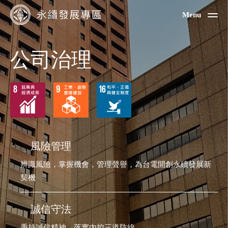
Menu
公司治理
風險管理
辨識風險，掌握機會，管理聲譽，為台電開創永續發展新
契機
誠信守法
秉持誠信精神，落實內控三道防線