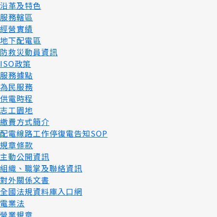
沿革及特色
服務轄區
經營實績
地下配電區
防救災動員資訊
ISO政策
服務據點
為民服務
供電時程
志工園地
繳費方式簡介
配電線路工作停復電告知SOP
規章條款
主動公開資訊
組織、職掌及聯絡資訊
對外關係文書
全國法規資料庫入口網
電業法
營業規章