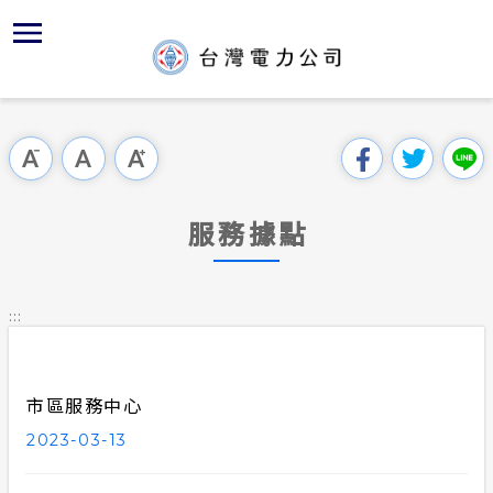
跳
到
主
要
內
跳過此工具列
容
區
塊
服務據點
:::
市區服務中心
2023-03-13