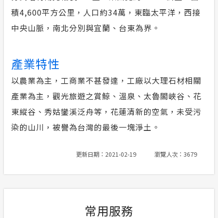
積4,600平方公里，人口約34萬，東臨太平洋，西接
合議制機
安全性政策
中央山脈，南北分別與宜蘭、台東為界。
節電獎勵
服務消息
產業特性
計畫性工作停電公告-這不是電源不足的停
以農業為主，工商業不甚發達，工廠以大理石材相關
電
產業為主，觀光旅遊之賞鯨、溫泉、太魯閣峽谷、花
隱私權保護
東縱谷、秀姑鑾溪泛舟等，花蓮清新的空氣，未受污
染的山川，被譽為台灣的最後一塊淨土。
政府網站資料開放宣告
更新日期：2021-02-19
瀏覽人次：3679
常用服務