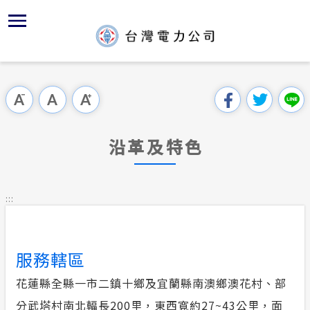
跳
區
為
主
對
行
請
到
主
位置
供電時程
組織、職
全國法規
申請手續
用戶陳情
要
首頁
內
沿革及特
志工園地
對外關係
電業法
電價表
意見信箱
跳過此工具列
容
區處簡介
區
服務轄區
繳費方式
解釋性規
營業規章
電費繳付
塊
服務據點
沿革及特色
經營實績
配電線路
行政指導
營業規章
用電安全
為民服務
地下配電
施政計畫
電價表
:::
規章條款
防救災動
預算及決
台灣電力
主動公開資訊
約
服務轄區
ISO政策
請願之處
常見問答
花蓮縣全縣一市二鎮十鄉及宜蘭縣南澳鄉澳花村、部
書面之公
分武塔村南北輻長200里，東西寬約27~43公里，面
電力生活館