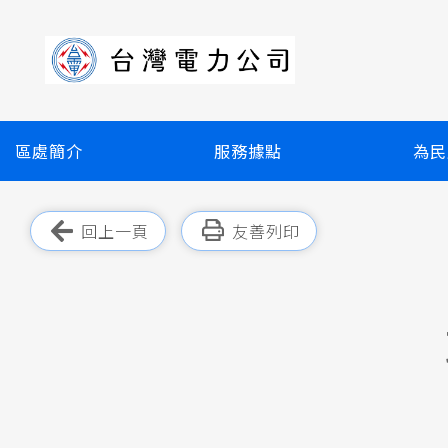
跳
到
主
要
內
容
區處簡介
服務據點
為民
區
塊
跳過此工具列
回上一頁
友善列印