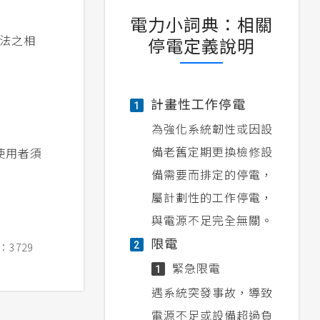
電力小詞典：相關
法之相
停電定義說明
計畫性工作停電
1
為強化系統韌性或因設
備老舊定期更換檢修設
使用者須
備需要而排定的停電，
屬計劃性的工作停電，
與電源不足完全無關。
限電
2
3729
緊急限電
1
遇系統突發事故，導致
電源不足或設備超過負