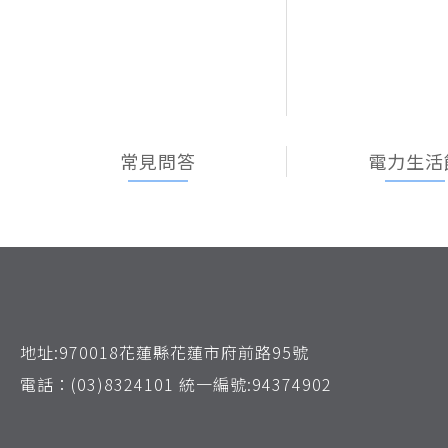
常見問答
電力生活
地址:970018花蓮縣花蓮市府前路95號
電話：(03)8324101 統一編號:94374902