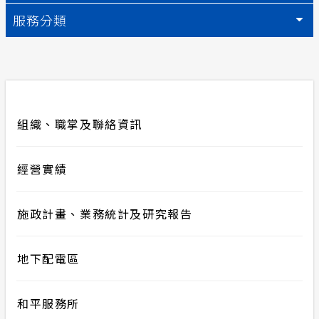
服務分類
合議制機
安全性政策
節電獎勵
服務消息
計畫性工作停電公告-這不是電源不足的停
電
組織、職掌及聯絡資訊
隱私權保護
經營實績
政府網站資料開放宣告
施政計畫、業務統計及研究報告
地下配電區
和平服務所