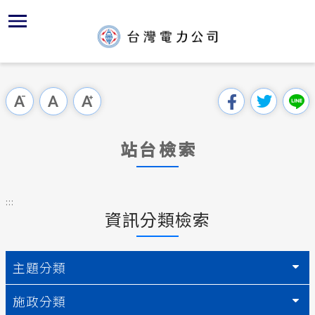
跳
區
為
主
對
行
請
到
主
位置
供電時程
組織、職
全國法規
申請手續
用戶陳情
要
首頁
內
沿革及特
志工園地
對外關係
電業法
電價表
意見信箱
跳過此工具列
容
區處簡介
區
服務轄區
繳費方式
解釋性規
營業規章
電費繳付
塊
服務據點
站台檢索
經營實績
配電線路
行政指導
營業規章
用電安全
為民服務
地下配電
施政計畫
電價表
:::
規章條款
資訊分類檢索
防救災動
預算及決
台灣電力
主動公開資訊
約
ISO政策
請願之處
主題分類
常見問答
書面之公
施政分類
電力生活館