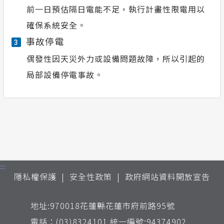
前一日預估隔日電能不足，執行計畫性限電用以
確保系統安全。
事故停電
3
偶發性因天災外力或設備問題故障，所以引起的
局部設備停電事故。
:::
隱私權保護
安全性政策
政府網站資料開放宣告
地址:970018花蓮縣花蓮市府前路95號
電話：(03)8324101 統一編號:94374902