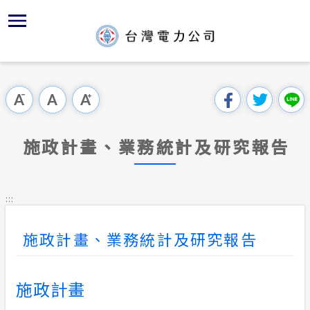
跳
區
為
主
對
行
請
到
主
位置
供電時程
組織、職
全國法規
申請手續
用戶陳情
要
首頁
內
沿革及特
志工園地
對外關係
電業法
電價表
意見信箱
跳過此工具列
容
區處簡介
區
服務轄區
繳費方式
解釋性規
營業規章
電費繳付
塊
服務據點
施政計畫、業務統計及研究報告
經營實績
配電線路
行政指導
營業規章
用電安全
為民服務
地下配電
施政計畫
電價表
:::
規章條款
防救災動
預算及決
台灣電力
施政計畫、業務統計及研究報告
主動公開資訊
約
ISO政策
請願之處
常見問答
施政計畫
書面之公
電力生活館