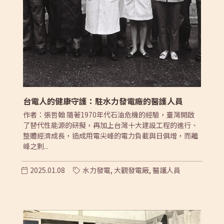
台電人的健康守護：駐水力發電廠的醫護人員
作者：張哲翰 隨著1970年代石油危機的經驗，臺灣開啟
了替代性能源的研擬，再加上台灣十大建設工程的進行、
整體經濟成長，造成用電尖峰的電力負載與日俱增，而離
峰之剩...
2025.01.08
水力發電,
大觀發電廠,
醫護人員