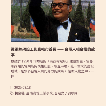
從電線架設工到直轄市首長 —— 台電人楊金欉的故
事
啟動於 1950 年代初期的「東西輸電線」建設計畫，使島
嶼兩端的電網能夠橫越山脈，相互串聯。這一偉大的建設
成就，是眾多台電人共同努力的成果。 這群人物之中，一
個...
2025.08.18
楊金欉,
臺南高等工業學校,
台電女子羽球隊