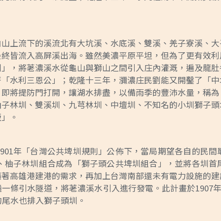
由山上流下的溪流北有大坑溪、水底溪、雙溪、羌子寮溪、大
最終皆流入高屏溪出海。雖然美濃平原平坦，但為了更有效利
圳」，將荖濃溪水從龜山與獅山之間引入庄內灌溉，遍及龍肚
著「水利三恩公」；乾隆十三年，瀰濃庄民劉能又開鑿了「中
月即將提防門打開，讓湖水排盡，以備雨季的豐沛水量，稱為
柚子林圳、雙溪圳、九芎林圳、中壇圳、不知名的小圳獅子頭
飯」。
901年「台灣公共埤圳規則」公佈下，當局期望各自的民
圳、柚子林圳組合成為「獅子頭公共埤圳組合」，並將各圳
隨著高雄港建港的需求，再加上台灣南部還未有電力設施的建
條引水隧道，將荖濃溪水引入進行發電。此計畫於1907年9
的尾水也排入獅子頭圳。