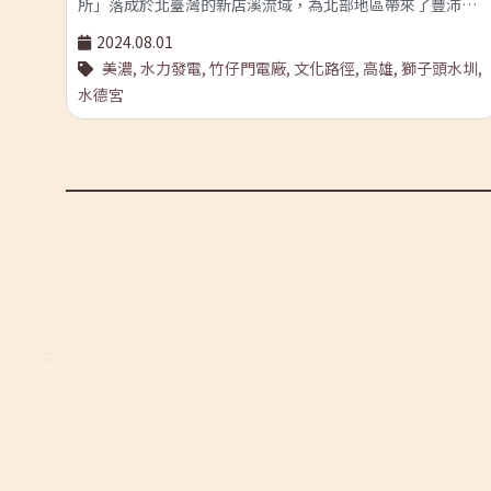
年，
所」落成於北臺灣的新店溪流域，為北部地區帶來了豐沛電
圍堵
能。四年後，「竹仔門發電所」則出現在南臺灣的荖濃溪流
2024.08.01
包含
域，其所創造的電力，不僅顯著推動了當時正在進行當中的
美濃,
水力發電,
竹仔門電廠,
文化路徑,
高雄,
獅子頭水圳,
「大
打狗港（即後來的高雄港）築港工程，更促進了臺南、高屏
水德宮
；
地區的產業發展，打造出許多工業重鎮。 竹仔門發電所是南
下一
臺灣第一座發電廠，也是臺灣第一代的「川流式」水力發電
資
設施。值得注意的是：這座電廠的興建目的除了發電之外，
g
也是為了有效運用水資源。日治前期，總督府在「農業臺
f）
灣」的政策指導之下，積極整備水利灌溉的基礎設施，以提
影響
高農產品的生產量。其中，美濃地區的「獅子頭圳」，就是
子就定
利用竹仔門發電所發電後排出的「尾水」，為四千多甲的土
地提供灌溉水源。 獅子頭圳的整建，不僅提升了美濃地區的
來
稻米及菸葉生產，促使客家移民墾拓的美濃區域逐漸繁榮，
2號
同時改善了當時荖濃溪的水患問題。回首這段歷史，我們會
:::
因
看見獅子頭圳、竹仔門電廠與在地客家族群，共同形塑出美
間的
濃今日水電交織的農業地景。 從溪流到水圳的「文化路徑」
3年
主題 2016年，文化部提出「臺灣文化路徑」概念，以主題式
當時
串聯的「文化路徑」，讓特定產業當中的系統性文化資產及
通上
其內涵能夠突顯出來，繼而被人們所看見。若將這樣的概念