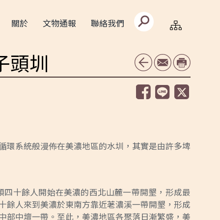
搜
關於
文物通報
聯絡我們
尋
文
字
框
子頭圳
循環系統般漫佈在美濃地區的水圳，其實是由許多埤
率領四十餘人開始在美濃的西北山麓一帶開墾，形成最
十餘人來到美濃於東南方靠近荖濃溪一帶開墾，形成
中部中壇一帶。至此，美濃地區各聚落日漸繁盛，美