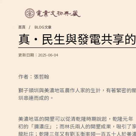
:::
:::
首頁
BLOG文章
真·民生與發電共享
更新日期：2025-06-04
作者：張哲翰
獅子頭圳與美濃地區農作人家的生計，有著緊密的
圳串連而成的。
美濃地區的開墾可以從清乾隆時期說起，乾隆元年（
初的「瀰濃庄」；而林氏兩人的開墾成果，吸引了
龍肚庄；乾隆三年又有劉玉衡率領一百五十人於美