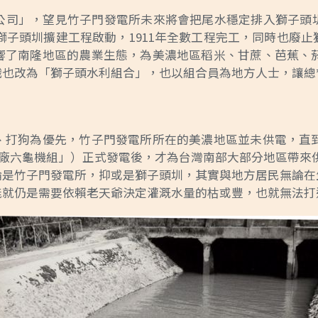
公司」，望見竹子門發電所未來將會把尾水穩定排入獅子頭
，獅子頭圳擴建工程啟動，1911年全數工程完工，同時也
了南隆地區的農業生態，為美濃地區稻米、甘蔗、芭蕉、菸
織也改為「獅子頭水利組合」，也以組合員為地方人士，讓總
打狗為優先，竹子門發電所所在的美濃地區並未供電，直到
發電廠六龜機組」）正式發電後，才為台灣南部大部分地區帶來
論是竹子門發電所，抑或是獅子頭圳，其實與地方居民無論在
能就仍是需要依賴老天爺決定灌溉水量的枯或豐，也就無法打