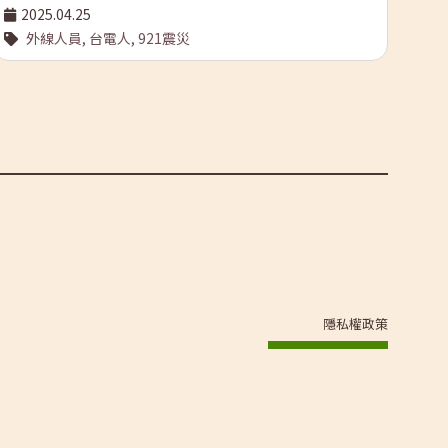
重的電桿，走進那些重型機具無法抵達的山區或鄉村，將電
紙頗
2025.04.25
力輸送至每個角落。 近年來，台電公司執行了許多針對臺灣
中國
外線人員,
台電人,
921震災
2
電業文化資產的清查盤點與專書出版計畫，也採訪到好幾位
界大
資深台電人，他們都曾經參與過臺灣電力建設篳路藍縷的過
返民
程。許多人在訪談當中，都曾提到他們如何在克難的環境當
到臺
中，一步一步幫助國家完成電網佈建的艱鉅任務。 搬移機
想要
具，全憑團隊合作 2021 年，已退休的前台北供電區營運處
在報
副處長白雲年先生，曾在台電「輸供電系統文化資產清查」
械，
計畫的訪談當中，談到早年的台電人員如何在機具相對匱乏
他「
的情況下完成任務。譬如沉重的變壓器等等設備，過去很少
陸續
有大型吊車可以進場處理。也因此，從事起重技術工作的同
治遂
仁，角色特別重要： 「你要讓一個團隊動起來，去達成那麼
程師
重的設備搬移等等，必須要一些領導能力，或是說腦筋要很
所擔
清楚。哪個地方要做支點？哪個地方要做吊掛的位置？吊掛
的發
隱私權政策
怎麼切角度？……這些必須要有相當經驗的老師傅才能夠去
源。
達成。」 輸配電工程處外線工作人員在海拔兩千七百公尺的
電廠
高山上架設電纜。（圖像來源：台灣電力公司） 台電精神，
間裡
克服一切困難 同一計畫亦訪談到北區施工處總領班蔡再棟先
決定
生，他回憶過去台電工務人員在山間地帶搬運滑車、油壓引
年底