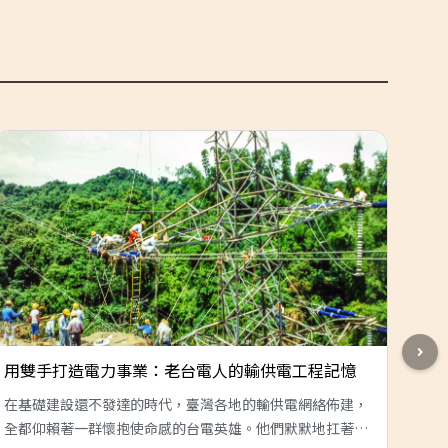
用雙手打造電力事業：老台電人的輸供電工程記憶
不
電
在基礎建設還不發達的時代，臺灣各地的輸供電網絡佈建，
全都仰賴著一群懷抱使命感的台電英雄。他們默默地扛著沉
19