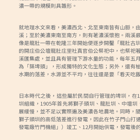
濃一帶的規模則具雛形。
就地理水文來看，美濃西北、北至東南皆有山脈，
溪；至於美濃東南至南方，則有荖濃溪懷抱。兩溪
像是龍肚一帶在乾隆三年開始便逐步開鑿「龍肚古
的開庄伯公壇龍肚庄里社真官伯公祭祀中，也祭祀
溪匯集處，並且具有管理下游水量的功能，每年五
為「築埤頭」，形成獨特的文化生態；另外，還有
水期的落差，水源並不平均，往往還是要「看天吃
日本時代之後，這些屬於民間自行管理的埤圳，在1
圳組織，1905年首先將獅子頭圳、龍肚圳、中壇
展緩慢，並不足以實際遍及美濃各地農地。同時，
獅子頭圳的高低落差進行發電，因此在竹子門山打通一
發電廠竹門機組」）竣工、12月開始供電，發電後