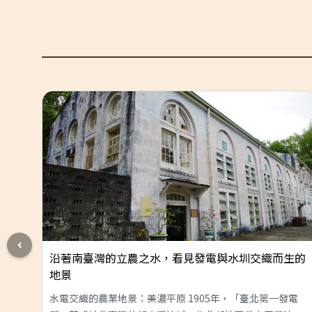
後的
沿著南臺灣的立農之水，看見發電與水圳交織而生的
地景
分
水電交織的農業地景：美濃平原 1905年，「臺北第一發電