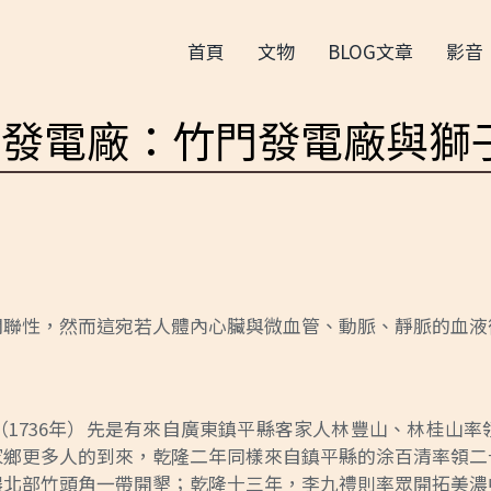
首頁
文物
BLOG文章
影音
的發電廠：竹門發電廠與獅
關聯性，然而這宛若人體內心臟與微血管、動脈、靜脈的血液
1736年）先是有來自廣東鎮平縣客家人林豐山、林桂山
家鄉更多人的到來，乾隆二年同樣來自鎮平縣的涂百清率領二
濃北部竹頭角一帶開墾；乾隆十三年，李九禮則率眾開拓美濃