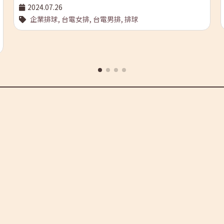
關鍵劇情細節發生的所在。畢竟，有了自己的家，球員才能
2024.07.26
在固定的位置放置球具，在時間安排上也更有彈性、更為自
企業排球,
台電女排,
台電男排,
排球
在，不必四處作客、與人協調。至於在心理上，如果有了自
己的家，更能強化球隊的團結，「在這裡練習的戰術配
合」、「在這裡的擊掌和喊聲」、「在這裡聊的天、吵的
架」一次次累積，正是凝聚團隊向心力的最強基礎。 如果是
校隊，這樣的一個「家」經常是學校的活動中心，而職業棒
球、籃球隊則有自己的場館。台電排球隊呢？國內有看排球
的人，應當都知道台電排球在男子組、女子組都是第一流強
隊，他們也是國內首支能有專屬場地的企業排球隊，他們的
「家」在高雄市的最東南端，位於緊鄰高屏溪的大寮區。 高
雄大寮訓練中心體育館於1992年落成，在此之後，他們不再
需要每次練球都要跟附近學校商討借用，而能在一個符合專
業規範的自家球場練球。以這個「家」為據點，他們南征北
討，締造出傳奇性的好成績：在排球協會所舉辦的企業排球
聯賽，兩隊不僅是各自組別的創始元老，且雙雙歷史勝率均
在8成以上。 扎根高屏溪畔，與高雄和屏東都建立連結 不
過，台電排球隊和高雄的關聯並非從1992年才開始──事實
Copyright © 2026 電業文物典藏. All rights reserved.
上，不論是男子還是女子隊，台電排球都一直和高屏溪兩岸