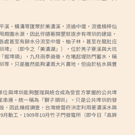
平溪、橫溝等匯聚於美濃溪，流過中壇，流進楠梓仙
用周圍水源，因此伴隨著開墾就逐步有埤圳的建設，
各處甚至有餘水分流至中壇、柚子林，甚至在龍肚庄
圳埤」（即今之「美濃湖」），位於羌子寮溪與大坑
「掘埤頭」，九月雨季過後，在堵起堤防門蓄水，稱
圳等，只是雖然能夠灌溉大片農地，但由於枯水與豐
間單位與埤圳能夠整理與統合成為受官方掌握的公共埤
首尾串連，統一稱為「獅子頭圳」。只是公共埤圳的發
設，因此幾經調查，台灣總督府決定利用荖濃溪水與
月動工，1909年10月竹子門發電所（即今日「高屏