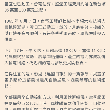
基座也已動工。台電估算，整體工程費用約落在新台幣
95 萬至 100 萬元之間。
1965 年 6 月 7 日，台電工程師杜樹林率領六名技術人
員抵達澎湖，翌日正式動工，並於 7 月底完竣。後續的
試運轉亦進展順利，只待冬季季風來臨，風機便能投入
供電。
9 月 17 日下午 3 點，這部高達 18 公尺、重達 11 公噸
的風機終於啟動，扇葉開始運轉，產生的電力亦成功併
入輸電網絡，為澎湖的電力發展史揭開新頁。
值得注意的是，澎湖《建國日報》的一篇報導，揭露了
更多關於這部風機能夠自動迎風、避風等等的技術細
節：
全部採用全自動控制方式，利用風速迴轉儀，當季節風
達到每秒五公尺以上時，風速繼電器動作開始，自動控
制，再由風標所標示之風向，風向繼電器操作小馬達，