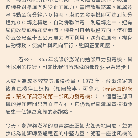
使機身對準風向迎受正面風力，當時放鬆煞車。風翼逐
漸轉動至每分鐘六０轉時，塔頂之發電機即可達到每分
鐘九００轉之轉速，自動併聯供電。則運轉之中，遇有
風向改變或強弱變動時，機身可自動調整方向，使在每
秒五公尺至十五公尺風力均可利用，遇有強風時，機身
自動轉動，使翼片與風向平行，避開正面風壓。
—— 看來， 1965 年裝設於澎湖的這部風力發電機，其
所採用的技術，可能比我們所想像的都還要更為進步！
大致因為成本效益等種種考量， 1973 年，台電決定讓
後寮風機停止運轉（相關故事，可參見
〈尋訪風的來
處：蔡文華與澎湖第一部風力發電機〉
）。儘管這部風
機的運作時間只有 8 年左右，它仍舊是臺灣風電技術發
展史一個饒富意義的起跑點。
今天，臺灣與澎湖的風電建設正如火如荼地開展，並逐
步成為能源轉型過程裡的中堅力量。隨著一座座風機的