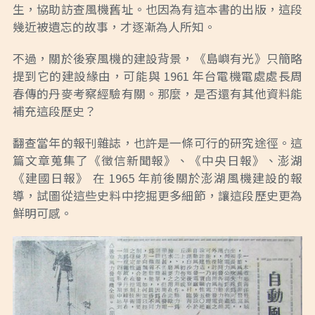
生，協助訪查風機舊址。也因為有這本書的出版，這段
幾近被遺忘的故事，才逐漸為人所知。
不過，關於後寮風機的建設背景，《島嶼有光》只簡略
提到它的建設緣由，可能與 1961 年台電機電處處長周
春傳的丹麥考察經驗有關。那麼，是否還有其他資料能
補充這段歷史？
翻查當年的報刊雜誌，也許是一條可行的研究途徑。這
篇文章蒐集了《徵信新聞報》、《中央日報》、澎湖
《建國日報》 在 1965 年前後關於澎湖風機建設的報
導，試圖從這些史料中挖掘更多細節，讓這段歷史更為
鮮明可感。