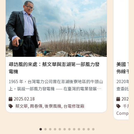
尋訪風的來處：蔡文華與澎湖第一部風力發
美國 Tem
電機
佈線千
1965 年，台灣電力公司曾在澎湖後寮地區的牛頭山
2020
上，裝設一部風力發電機 —— 在臺灣的電業發展史
查委託服
當中，這應當是第一部能夠持續運轉、所產生的能
「電纜佈
2025.02.18
2025.0
源也可以併入輸供電系統的風機。 風島上的第一部
附有簡單說
蔡文華,
周春傳,
後寮風機,
台電修理廠
千斤頂
風機 檔案資料顯示，之所以會有這部風機，應是
& Comp
Compan
1961 年台電機電處處長周春傳在丹麥參觀過該國的
件。 天普頓
風電事業發展情況後，所萌生的想法。理所當然
Compa
的，這個實驗性的風機建設計畫，便被選在澎湖進
年成立於