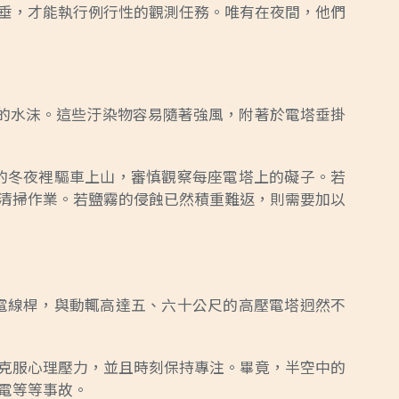
垂，才能執行例行性的觀測任務。唯有在夜間，他們
份的水沫。這些汙染物容易隨著強風，附著於電塔垂掛
的冬夜裡驅車上山，審慎觀察每座電塔上的礙子。若
清掃作業。若鹽霧的侵蝕已然積重難返，則需要加以
電線桿，與動輒高達五、六十公尺的高壓電塔迥然不
克服心理壓力，並且時刻保持專注。畢竟，半空中的
電等等事故。