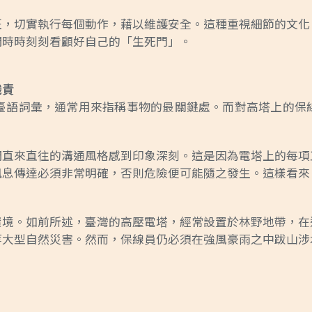
班，切實執行每個動作，藉以維護安全。這種重視細節的文化
們時時刻刻看顧好自己的「生死門」。
職責
頗為古典的臺語詞彙，通常用來指稱事物的最關鍵處。而對高塔上
們直來直往的溝通風格感到印象深刻。這是因為電塔上的每項
訊息傳達必須非常明確，否則危險便可能隨之發生。這樣看來
環境。如前所述，臺灣的高壓電塔，經常設置於林野地帶，在
等大型自然災害。然而，保線員仍必須在強風豪雨之中跋山涉