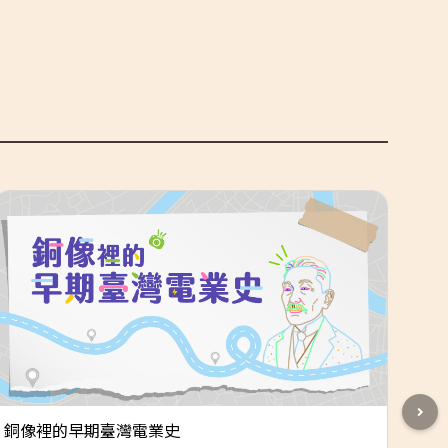
銅像裡的早期臺灣電業史
推