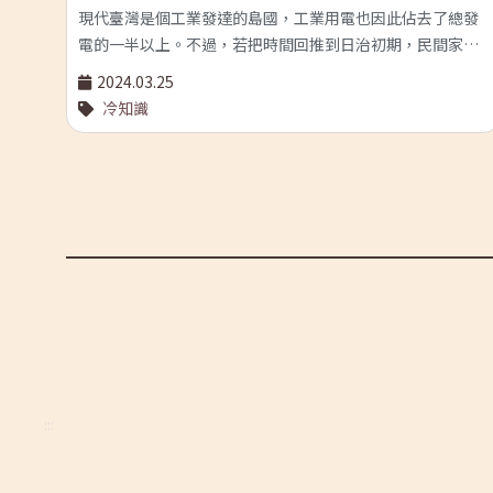
現代臺灣是個工業發達的島國，工業用電也因此佔去了總發
進行
電的一半以上。不過，若把時間回推到日治初期，民間家戶
座電
反而才是用電主力。 當時的家庭，都把電力用到哪裡去了
2024.03.25
相關
呢？主要都供應給了電燈。日治時期，電燈開始廣泛普及，
冷知識
入，
人們在夜間的活動能力大幅增加，生活樣貌也因此產生極巨
識。
大的改變。於是，向電力公司申裝電燈的用戶迅速成長，夜
故而
裡的城市也逐漸明亮起來。 然而在電燈之外，還有一項電器
記
用品也十分耗電，那就是電風扇。臺灣畢竟位於亞熱帶地
貌更
區，能夠帶來清涼的電扇，對於人們而言深具吸引力。根據
是電
新聞報導，甚至有人會為了爭奪電扇的使用權，而在店鋪當
內容
中大打出手呢！ 儘管日治時期電風扇的租用價格與電費費率
著作
仍然十分昂貴，致使它的普及率始終不高，但在電燈之外，
過文
電扇已是當時最耗電的家用電器了！ 舊時代的電扇。（圖像
溪與
來源：Arnaud 25@Wikipedia／CC BY-SA 3.0） 參考資料
國家
與延伸閱讀 陳佳德、傅希堯，《傳說 : 竹門祕境 微光往事》
》便
（ 臺北市：台電，2018），頁92-94。
:::
嘗
過大