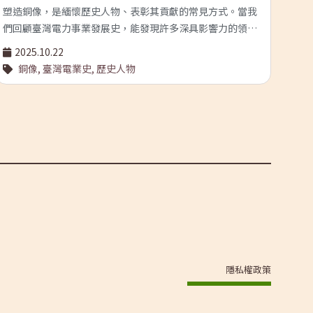
塑造銅像，是緬懷歷史人物、表彰其貢獻的常見方式。當我
回顧
們回顧臺灣電力事業發展史，能發現許多深具影響力的領袖
相關
菁英，而他們的風采也以銅像的形式被留了下來。這些銅像
像片
2025.10.22
2
究竟是哪位關鍵人物？它們又分別在哪些地方持續地默默見
推動
銅像,
臺灣電業史,
歷史人物
證電業的發展呢？ * 掃描QRCode，就能在Google Map當中
電
找到這些銅像的位置！ 〈銅像裡的早期臺灣電業史〉純文
字
隱私權政策