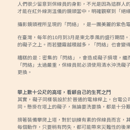
人們很少留意到保線員的身影，不光是因為這群人
才能在紅外線測溫儀的鏡頭當中，明確觀察到「絕緣礙子
攝影鏡頭裡所呈現的「閃絡」，是一團美麗的紫色
在臺灣，每年的10月到3月是東北季風的盛行期間
的礙子之上。而若鹽霧越積越多，「閃絡」也會變
糟糕的是：密集的「閃絡」，會造成礙子損壞，繼
「閃絡」太過嚴重，保線員就必須使用清水沖洗礙
更換。
攀上數十公尺的高塔，看顧自己的生死之門
其實，礙子同樣裝設於於普通的電線桿上，台電公
同。懸掛在塔上的礙子，無論要洗要換，都是十分
揹著裝備攀爬上塔，對於訓練有素的保線員而言，
每個動作，只要稍有閃失，都可能帶來災難性的後