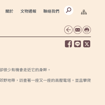
搜
關於
文物通報
聯絡我們
尋
文
字
框
卻很少有機會走近它的身畔。
郊野地帶，訪查著一座又一座的高壓電塔。並且攀爬