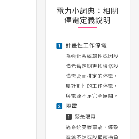
電力小詞典：相關
停電定義說明
計畫性工作停電
1
為強化系統韌性或因設
備老舊定期更換檢修設
備需要而排定的停電，
屬計劃性的工作停電，
與電源不足完全無關。
限電
2
緊急限電
1
遇系統突發事故，導致
電源不足或設備超過負