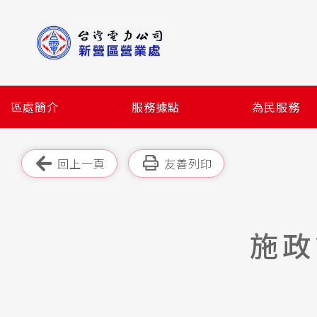
跳
到
主
要
內
容
區處簡介
服務據點
為民服務
區
塊
跳過此工具列
回上一頁
友善列印
施政