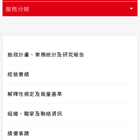
服務分類
配電線路
常見問答
安全性政策
服務消息
施政計畫、業務統計及研究報告
隱私權保護
經營實績
計畫性工作停電公告-這不是電源不足的停
電
解釋性規定及裁量基準
政府網站資料開放宣告
組織、職掌及聯絡資訊
績優事蹟