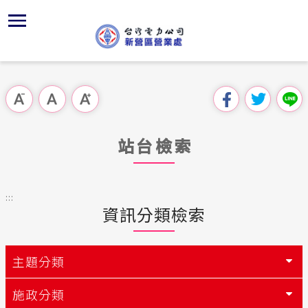
跳
區
為
交
主
對
行
請
到
主
位置
再生能源
Youtub
組織、職
全國法規
申請須知
用戶陳情
要
首頁
內
沿革及特
志工園地
對外關係
電業法
電價表
跳過此工具列
容
區處簡介
區
服務區域
創新加值
解釋性規
營業規章
電費繳付
塊
服務據點
站台檢索
經營實績
供電時程
行政指導
營業規章
用電安全
為民服務
地下配電
社區節電
施政計畫
電價表
:::
規章條款
資訊分類檢索
績優事蹟
繳費方式
預算及決
台灣電力
交流園地
約
風雲人物
維生輔具
請願之處
主題分類
主動公開資訊
參觀能源
合議制機
施政分類
電力生活館