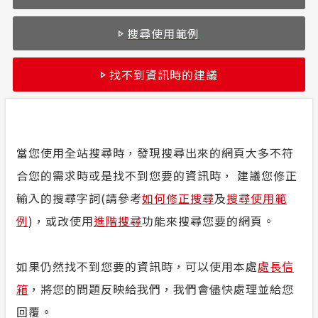
配電線路
常見問答
搜尋使用範例
安全性政策
找不到資訊時的建議
服務消息
隱私權保護
當您使用全站搜尋時，發現搜尋出來的網頁大多不符
計畫性工作停電公告-這不是電源不足的停
合您的需求時或是找不到您要的資訊時， 建議您修正
電
輸入的搜尋字詞(請參考
如何修正搜尋
及
搜尋使用範
例
)，或改使用
進階搜尋
功能來搜尋您要的網頁。
政府網站資料開放宣告
如果仍然找不到您要的資訊時，可以使用本處
處長信
箱
，將您的問題反映給我們，我們會儘快處理並給您
回覆。