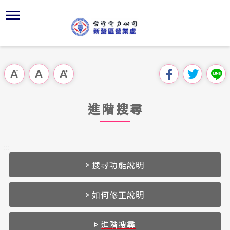
跳
區
為
交
主
對
行
請
到
主
位置
再生能源
Youtub
組織、職
全國法規
申請須知
用戶陳情
要
首頁
內
沿革及特
志工園地
對外關係
電業法
電價表
跳過此工具列
容
區處簡介
區
服務區域
創新加值
解釋性規
營業規章
電費繳付
塊
服務據點
進階搜尋
經營實績
供電時程
行政指導
營業規章
用電安全
為民服務
地下配電
社區節電
施政計畫
電價表
:::
規章條款
搜尋功能說明
績優事蹟
繳費方式
預算及決
台灣電力
交流園地
約
風雲人物
維生輔具
請願之處
如何修正說明
主動公開資訊
參觀能源
合議制機
進階搜尋
電力生活館