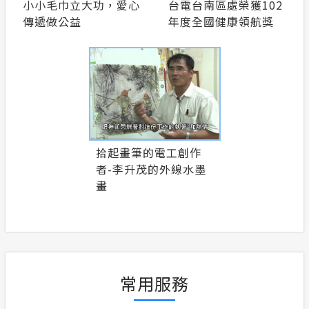
小小毛巾立大功，愛心
台電台南區處榮獲102
傳遞做公益
年度全國健康領航獎
拾起畫筆的電工創作
者-李升茂的外線水墨
畫
常用服務