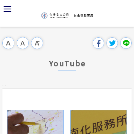
跳
區
為
交
主
對
行
請
到
主
位置
服務白皮
YouTub
組織、職
全國法規
申請須知
用戶陳情
要
首頁
內
沿革及特
志工園地
對外關係
電業法
電價表
跳過此工具列
容
區處簡介
區
服務轄區
供電時程
解釋性規
營業規章
電費繳付
塊
服務據點
YouTube
防救災動
繳費方式
行政指導
營業規章
用電安全
為民服務
經營實績
配電場所
施政計畫
電價表
:::
規章條款
地下配電
再生能源
預算及決
台灣電力
交流園地
約
配電線路
請願之處
主動公開資訊
合議制機
電力生活館