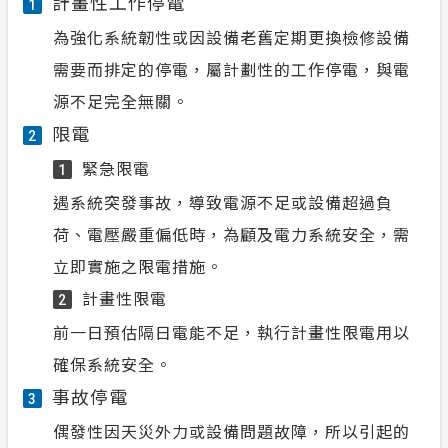
計畫性工作停電
1
為強化系統韌性或因設備老舊定期更換檢修設備
需要而排定的停電，屬計劃性的工作停電，與電
源不足完全無關。
限電
2
緊急限電
1
遇系統突發事故，導致電源不足或設備超過負
荷、電壓嚴重偏低時，為顧及電力系統安全，需
立即實施之限電措施。
計畫性限電
2
前一日預估隔日電能不足，執行計畫性限電用以
確保系統安全。
事故停電
3
偶發性因天災外力或設備問題故障，所以引起的