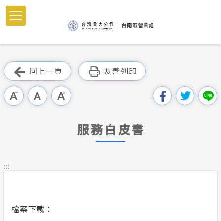
跳
到
主
要
內
跳過此工具列
容
回上一頁
友善列印
區
塊
服務白皮書
:::
檔案下載：