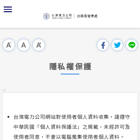
跳
區
為
交
主
對
行
請
到
主
位置
服務白皮
YouTub
組織、職
全國法規
申請須知
用戶陳情
要
首頁
內
沿革及特
志工園地
對外關係
電業法
電價表
跳過此工具列
容
區處簡介
區
服務轄區
供電時程
解釋性規
營業規章
電費繳付
塊
服務據點
隱私權保護
防救災動
繳費方式
行政指導
營業規章
用電安全
為民服務
經營實績
配電場所
施政計畫
電價表
:::
規章條款
地下配電
再生能源
預算及決
台灣電力
交流園地
約
台灣電力公司網站對使用者個人資料收集，謹遵守
配電線路
請願之處
主動公開資訊
中華民國「個人資料保護法」之規範，未經許可及
合議制機
使用者同意，不會以電腦蒐集使用者個人資料。
電力生活館