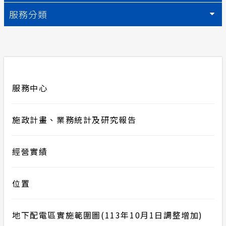
服務分類
常見問答
安全性政策
服務消息
服務中心
隱私權保護
施政計畫、業務統計及研究報告
計畫性工作停電公告-這不是電源不足的停
電
經營實績
政府網站資料開放宣告
位置
地下配電區實施範圍圖(113年10月1日調整增加)