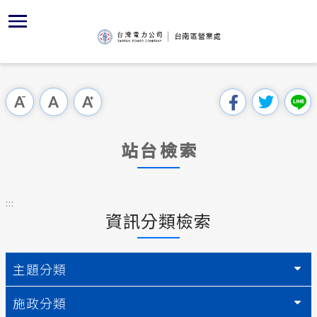
跳
區
為
交
主
對
行
請
到
主
位置
服務白皮
YouTub
組織、職
全國法規
申請須知
用戶陳情
要
首頁
內
沿革及特
志工園地
對外關係
電業法
電價表
跳過此工具列
容
區處簡介
區
服務轄區
供電時程
解釋性規
營業規章
電費繳付
塊
服務據點
站台檢索
防救災動
繳費方式
行政指導
營業規章
用電安全
為民服務
經營實績
配電場所
施政計畫
電價表
:::
規章條款
資訊分類檢索
地下配電
再生能源
預算及決
台灣電力
交流園地
約
配電線路
請願之處
主題分類
主動公開資訊
合議制機
施政分類
電力生活館