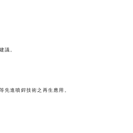
護建議。
銲等先進噴銲技術之再生應用。