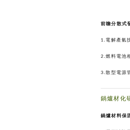
前瞻分散式
1.電解產氫
2.燃料電
3.散型電源
鍋爐材化
鍋爐材料保