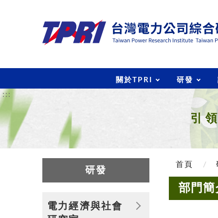
關於TPRI
研發
:::
引
首頁
研發
部門簡
電力經濟與社會