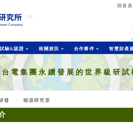
回首頁
:::
搜尋
試驗&認證
相關資訊
合作夥伴
智慧財產
領台電集團永續發展的世界級研試
研發
能源研究室
介