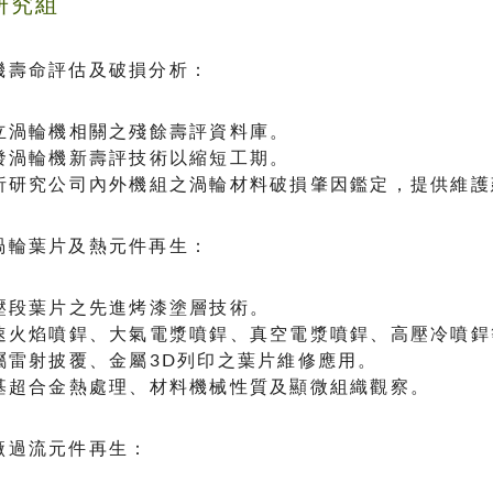
研究組
輪機壽命評估及破損分析：
 建立渦輪機相關之殘餘壽評資料庫。
 開發渦輪機新壽評技術以縮短工期。
 分析研究公司內外機組之渦輪材料破損肇因鑑定，提供維
廠渦輪葉片及熱元件再生：
 空壓段葉片之先進烤漆塗層技術。
 高速火焰噴銲、大氣電漿噴銲、真空電漿噴銲、高壓冷噴
 金屬雷射披覆、金屬3D列印之葉片維修應用。
 鎳基超合金熱處理、材料機械性質及顯微組織觀察。
電廠過流元件再生：