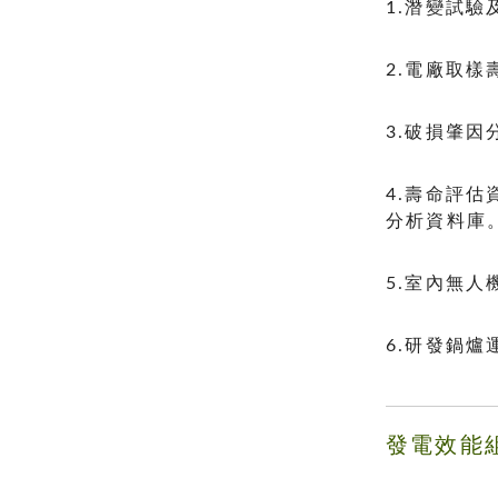
1.潛變試
2.電廠取
3.破損肇
4.壽命評
分析資料庫
5.室內無
6.研發鍋
發電效能