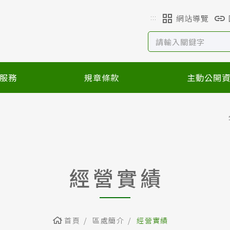
:::
網站導覽
服務
規章條款
主動公開
經營實績
首頁
區處簡介
經營實績