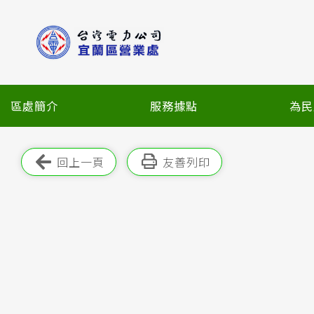
跳
到
主
要
內
容
區處簡介
服務據點
為民
區
塊
跳過此工具列
回上一頁
友善列印