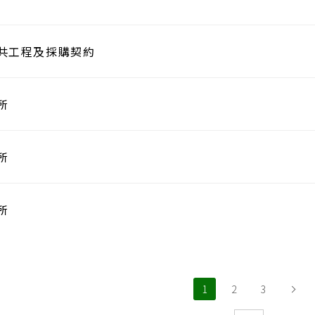
共工程及採購契約
所
所
所
1
2
3