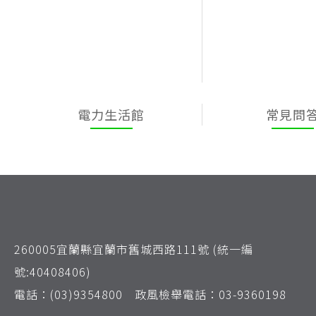
電力生活館
常見問
260005宜蘭縣宜蘭市舊城西路111號 (統一編
號:40408406)
電話：(03)9354800 政風檢舉電話：03-9360198