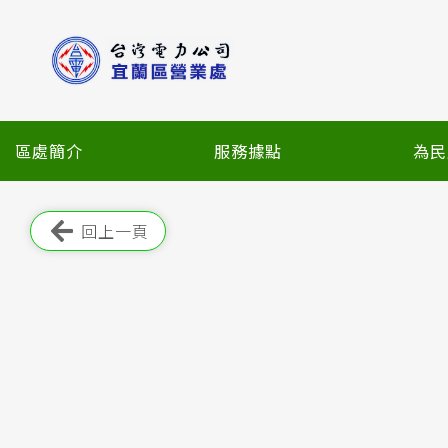
跳
到
主
要
內
容
區處簡介
服務據點
為民
區
塊
跳過此工具列
回上一頁