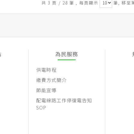
共 3 頁 / 28 筆
, 每頁顯示
筆, 移至
點
為民服務
供電時程
繳費方式簡介
節能宣導
配電線路工作停復電告知
SOP