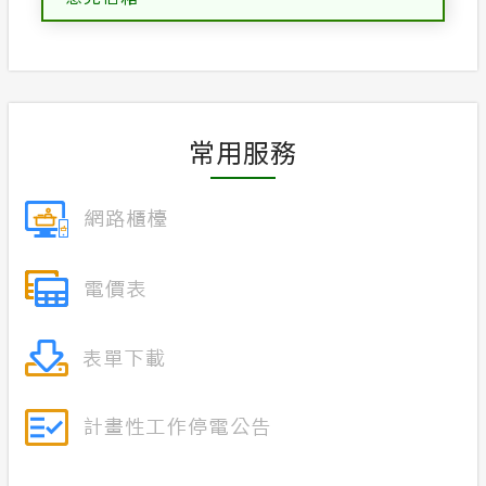
合議制機
政府網站資料開放宣告
隱私權保護
常用服務
安全性政策
服務消息
計畫性工作停電公告-這不是電源不足的停
電