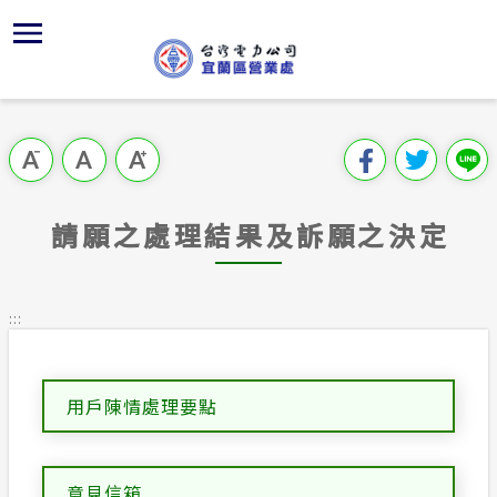
跳
區
為
主
對
行
請
到
主
位置
供電時程
組織、職
全國法規
申請手續
用戶陳情
要
首頁
內
服務轄區
繳費方式
對外關係
電業法
電價表
意見信箱
跳過此工具列
容
區處簡介
區
地下配電
節能宣導
解釋性規
營業規則
電費繳付
塊
服務據點
請願之處理結果及訴願之決定
沿革及特
配電線路
行政指導
營業規則
用電安全
為民服務
經營實績
施政計畫
電價表
:::
規章條款
預算及決
台灣電力
主動公開資訊
約
用戶陳情處理要點
請願之處
電力生活館
目前在"請願之處理結果及訴願之決定"單元，包含以下幾個分類：
書面之公
常見問答
意見信箱