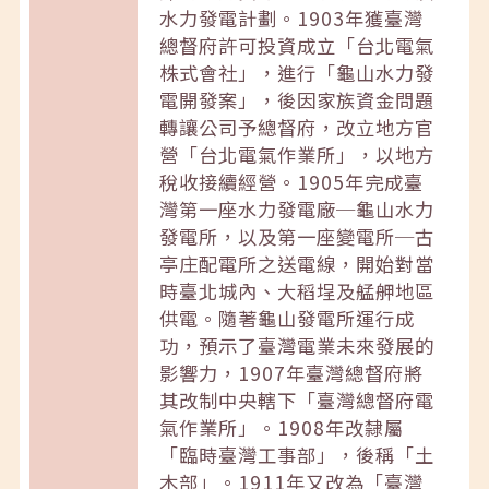
水力發電計劃。1903年獲臺灣
總督府許可投資成立「台北電氣
株式會社」，進行「龜山水力發
電開發案」，後因家族資金問題
轉讓公司予總督府，改立地方官
營「台北電氣作業所」，以地方
稅收接續經營。1905年完成臺
灣第一座水力發電廠─龜山水力
發電所，以及第一座變電所─古
亭庄配電所之送電線，開始對當
時臺北城內、大稻埕及艋舺地區
供電。隨著龜山發電所運行成
功，預示了臺灣電業未來發展的
影響力，1907年臺灣總督府將
其改制中央轄下「臺灣總督府電
氣作業所」。1908年改隸屬
「臨時臺灣工事部」，後稱「土
木部」。1911年又改為「臺灣