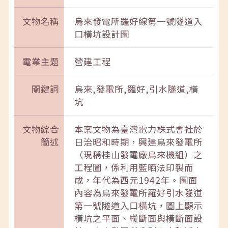
文物名稱
烏來發電所羅好線第一號隧道入
口橫坑設計圖
電業主題
營建工程
關鍵詞
烏來,發電所,羅好,引水隧道,橫
坑
文物綜合
本案文物為臺灣電力株式會社於
簡述
日治昭和時期，興建烏來發電所
（現稱桂山發電廠烏來機組）之
工程圖，係利用藍晒法印製而
成，年代為西元1942年。圖面
內容為烏來發電所羅好引水隧道
第一號隧道入口橫坑，圖上顯示
橫坑之平面、縱斷面與橫斷面設