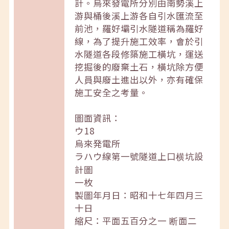
計。烏來發電所分別由南勢溪上
游與桶後溪上游各自引水匯流至
前池，羅好壩引水隧道稱為羅好
線，為了提升施工效率，會於引
水隧道各段修築施工橫坑，運送
挖掘後的廢棄土石，橫坑除方便
人員與廢土進出以外，亦有確保
施工安全之考量。
圖面資訊：
ウ18
烏來発電所
ラハウ線第一號隧道上口横坑設
計圖
一枚
製圖年月日：昭和十七年四月三
十日
縮尺：平面五百分之一 断面二