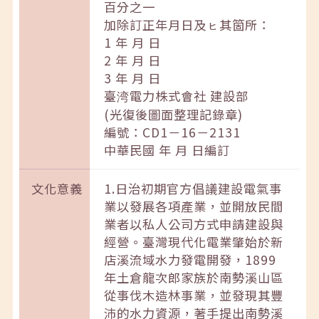
百分之一
加除訂正年月日及ㇶ其箇所：
1 年 月 日
2 年 月 日
3 年 月 日
臺湾電力株式會社 建設部
(光復後圖面整理記錄章)
編號：CD1－16－2131
中華民國 年 月 日編訂
文化意義
1.日治初期官方倡議建設電氣事
業以發展各項產業，並開放民間
業者以私人公司方式申請建設與
經營。臺灣現代化電業肇始於新
店溪流域水力發電開發，1899
年土倉龍次郎家族於南勢溪山區
從事伐木造林事業，並發現其豐
沛的水力資源，著手提出南勢溪