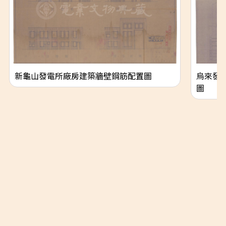
新龜山發電所廠房建築牆壁鋼筋配置圖
烏來發
圖