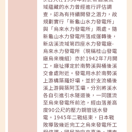
域蘊藏的水力曾經進行評估調
查，認為有持續開發之潛力，故
規劃實行「新龜山水力發電所」
與「烏來水力發電所」兩處。隨
新龜山水力發電所落成運轉後，
新店溪流域第四座水力發電廠-
烏來水力發電所（現稱桂山發電
廠烏來機組）亦於1942年7月開
工，廠址擇定於南勢溪與桶後溪
交會處附近。發電用水於南勢溪
上游構築羅好壩，並於支流桶後
溪上游興築阿玉壩，分別將溪水
各自引進引水隧道後，一同匯流
至烏來發電所前池，經由落差高
度90公尺的壓力鋼管送水發
電。1945年二戰結束，日本戰
敗導致幾近完工之烏來發電所工
程停擺，國民政府來臺後，調查