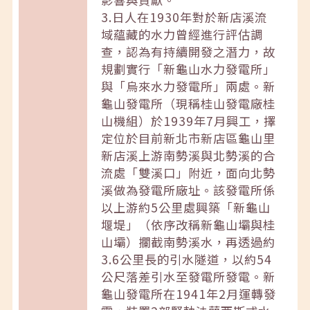
3.日人在1930年對於新店溪流
域蘊藏的水力曾經進行評估調
查，認為有持續開發之潛力，故
規劃實行「新龜山水力發電所」
與「烏來水力發電所」兩處。新
龜山發電所（現稱桂山發電廠桂
山機組）於1939年7月興工，擇
定位於目前新北市新店區龜山里
新店溪上游南勢溪與北勢溪的合
流處「雙溪口」附近，面向北勢
溪做為發電所廠址。該發電所係
以上游約5公里處興築「新龜山
堰堤」（依序改稱新龜山壩與桂
山壩）攔截南勢溪水，再透過約
3.6公里長的引水隧道，以約54
公尺落差引水至發電所發電。新
龜山發電所在1941年2月運轉發