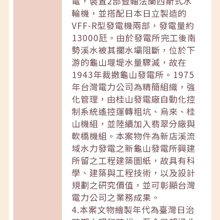
電，裝置2部豎軸法蘭西斯式水
輪機，並搭配日本日立製造的
VFF-R型發電機兩部，發電量約
13000瓩。由於發電所完工後南
勢溪水被其攔水壩阻斷，位於下
游的龜山堰堤水量驟減，故在
1943年裁撤龜山發電所。1975
年台灣電力公司為精簡組織，強
化管理，由桂山發電廠自動化控
制系統遙控運轉粗坑、烏來、桂
山機組，並陸續加入翡翠分廠與
軟橋機組。本案物件為新店溪流
域水力發電之新龜山發電所興建
所留之工程建築圖紙，故具有科
學、建築與工程技術，以及設計
規劃之研究價值，並可彰顯台灣
電力公司之業務成果。
4.本案文物繪製年代為臺灣日治