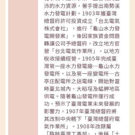
沛的水力資源，著手提出南勢溪
水力發電計劃。1903年獲臺灣
總督府許可投資成立「台北電氣
株式會社」，進行「龜山水力發
電開發案」，後因家族資金問題
轉讓公司予總督府，改立地方官
營「台北電氣作業所」，以地方
稅收接續經營。1905年完成臺
灣第一座水力發電廠─龜山水力
發電所，以及第一座變電所─古
亭庄配電所之送電線，開始對當
時臺北城內、大稻埕及艋舺地區
供電。隨著龜山發電所運行成
功，預示了臺灣電業未來發展的
影響力，1907年臺灣總督府將
其改制中央轄下「臺灣總督府電
氣作業所」。1908年改隸屬
「臨時臺灣工事部」，後稱「土