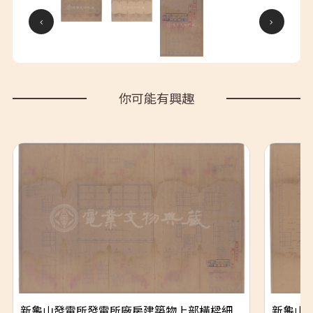
你可能有興趣
新龜山發電所發電所廠房建築物上部橫樑細
新龜山