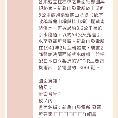
各編號立柱橫樑之斷面細部圖與
規格表。新龜山發電所於上游約
5公里處興築新龜山堰堤（依序
改稱新龜山壩與桂山壩）攔截南
勢溪水，再透過約3.6公里長的
引水隧道，以約54公尺落差引
水至發電所發電。新龜山發電所
在1941年2月運轉發電，裝置2
部豎軸法蘭西斯式水輪機，並搭
配日本日立製造的VFF-R型發電
機兩部，發電量約13000瓩。
圖面資訊：
縮尺：
啚面番号：
枚ノ內
啚面名稱：新亀山發電所 發電
所建家 □□□□□□詳細啚