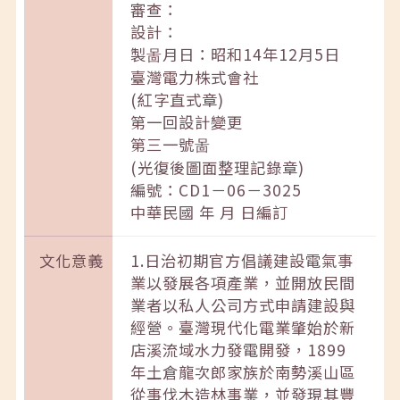
審查：
設計：
製啚月日：昭和14年12月5日
臺灣電力株式會社
(紅字直式章)
第一回設計變更
第三一號啚
(光復後圖面整理記錄章)
編號：CD1－06－3025
中華民國 年 月 日編訂
文化意義
1.日治初期官方倡議建設電氣事
業以發展各項產業，並開放民間
業者以私人公司方式申請建設與
經營。臺灣現代化電業肇始於新
店溪流域水力發電開發，1899
年土倉龍次郎家族於南勢溪山區
從事伐木造林事業，並發現其豐