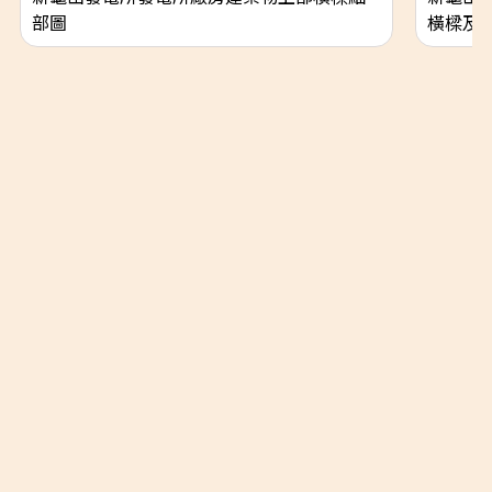
部圖
橫樑及
隱私權政策