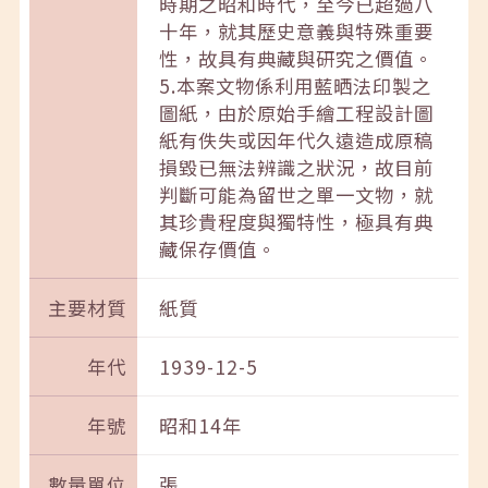
時期之昭和時代，至今已超過八
十年，就其歷史意義與特殊重要
性，故具有典藏與研究之價值。
5.本案文物係利用藍晒法印製之
圖紙，由於原始手繪工程設計圖
紙有佚失或因年代久遠造成原稿
損毀已無法辨識之狀況，故目前
判斷可能為留世之單一文物，就
其珍貴程度與獨特性，極具有典
藏保存價值。
主要材質
紙質
年代
1939-12-5
年號
昭和14年
數量單位
張