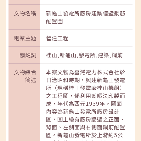
文物名稱
新龜山發電所廠房建築牆壁鋼筋
配置圖
電業主題
營建工程
關鍵詞
桂山,新龜山,發電所,建築,鋼筋
文物綜合
本案文物為臺灣電力株式會社於
簡述
日治昭和時期，興建新龜山發電
所（現稱桂山發電廠桂山機組）
之工程圖，係利用藍晒法印製而
成，年代為西元1939年。圖面
內容為新龜山發電所廠房設計
圖，圖上繪有廠房牆壁之正面、
背面、左側面與右側面鋼筋配置
圖。新龜山發電所於上游約5公