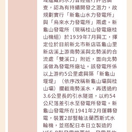
查，認為有持續開發之潛力，故
規劃實行「新龜山水力發電所」
與「烏來水力發電所」兩處。新
龜山發電所（現稱桂山發電廠桂
山機組）於1939年7月興工，擇
定位於目前新北市新店區龜山里
新店溪上游南勢溪與北勢溪的合
流處「雙溪口」附近，面向北勢
溪做為發電所廠址。該發電所係
以上游約5公里處興築「新龜山
堰堤」（依序改稱新龜山壩與桂
山壩）攔截南勢溪水，再透過約
3.6公里長的引水隧道，以約54
公尺落差引水至發電所發電。新
龜山發電所在1941年2月運轉發
電，裝置2部豎軸法蘭西斯式水
輪機，並搭配日本日立製造的