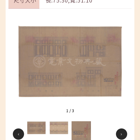
尺寸大小
長:75.30;寬:51.10
1
/
3