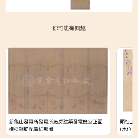
你可能有興趣
新龜山發電所發電所廠房建築發電機室正面
頭社土
橫樑鋼筋配置細部圖
(水位上