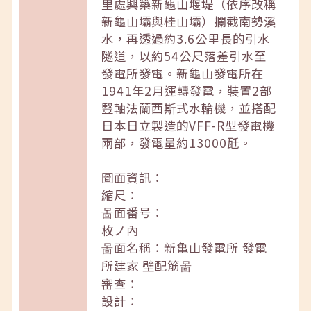
里處興築新龜山堰堤（依序改稱
新龜山壩與桂山壩）攔截南勢溪
水，再透過約3.6公里長的引水
隧道，以約54公尺落差引水至
發電所發電。新龜山發電所在
1941年2月運轉發電，裝置2部
豎軸法蘭西斯式水輪機，並搭配
日本日立製造的VFF-R型發電機
兩部，發電量約13000瓩。
圖面資訊：
縮尺：
啚面番号：
枚ノ內
啚面名稱：新亀山發電所 發電
所建家 壁配筋啚
審查：
設計：