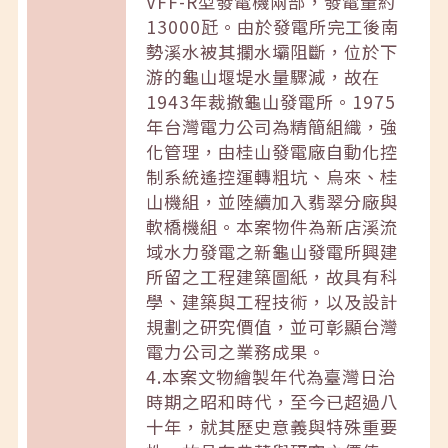
VFF-R型發電機兩部，發電量約
13000瓩。由於發電所完工後南
勢溪水被其攔水壩阻斷，位於下
游的龜山堰堤水量驟減，故在
1943年裁撤龜山發電所。1975
年台灣電力公司為精簡組織，強
化管理，由桂山發電廠自動化控
制系統遙控運轉粗坑、烏來、桂
山機組，並陸續加入翡翠分廠與
軟橋機組。本案物件為新店溪流
域水力發電之新龜山發電所興建
所留之工程建築圖紙，故具有科
學、建築與工程技術，以及設計
規劃之研究價值，並可彰顯台灣
電力公司之業務成果。
4.本案文物繪製年代為臺灣日治
時期之昭和時代，至今已超過八
十年，就其歷史意義與特殊重要