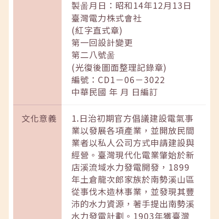
製啚月日：昭和14年12月13日
臺灣電力株式會社
(紅字直式章)
第一回設計變更
第二八號啚
(光復後圖面整理記錄章)
編號：CD1－06－3022
中華民國 年 月 日編訂
文化意義
1.日治初期官方倡議建設電氣事
業以發展各項產業，並開放民間
業者以私人公司方式申請建設與
經營。臺灣現代化電業肇始於新
店溪流域水力發電開發，1899
年土倉龍次郎家族於南勢溪山區
從事伐木造林事業，並發現其豐
沛的水力資源，著手提出南勢溪
水力發電計劃。1903年獲臺灣