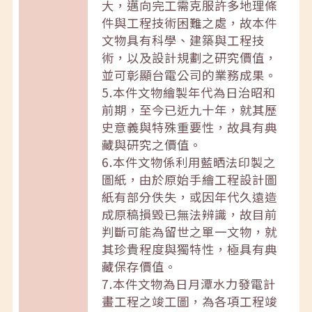
大，邁向完工需克服許多地理條
件與工程技術困難之處，故本件
文物具有科學、建築與工程技
術，以及設計規劃之研究價值，
並可彰顯台電公司的業務成果。
5.本件文物繪製年代為日治昭和
前期，至今已近九十年，就其歷
史意義與特殊重要性，故具有典
藏與研究之價值。
6.本件文物係利用藍晒法印製之
圖紙，由於原始手繪工程設計圖
紙有部分佚失，或因年代久遠造
成原稿損毀已無法辨識，故目前
判斷可能為留世之單一文物，就
其珍貴程度與獨特性，極具有典
藏保存價值。
7.本件文物為日月潭水力發電計
畫工程之竣工圖，為各項工程竣