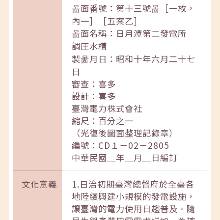
啚面番號：第十三號啚［一枚，
內一］［五案乙］
啚面名稱：日月潭第二發電所
調圧水槽
製啚月日：昭和十年六月二十七
日
審查：喜多
設計：喜多
臺灣電力株式會社
縮尺：百分之一
（光復後圖面整理記錄章）
編號：CD１－02－2805
中華民國＿年＿月＿日編訂
文化意義
1.日治初期臺灣總督府於全臺各
地陸續興建小規模的發電設施，
讓臺灣的電力使用日趨普及。隨