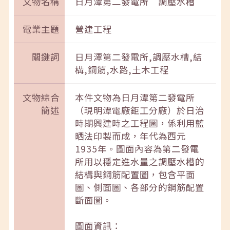
文物名稱
日月潭第二發電所 調壓水槽
電業主題
營建工程
關鍵詞
日月潭第二發電所,調壓水槽,結
構,鋼筋,水路,土木工程
文物綜合
本件文物為日月潭第二發電所
簡述
（現明潭電廠鉅工分廠）於日治
時期興建時之工程圖，係利用藍
晒法印製而成，年代為西元
1935年。圖面內容為第二發電
所用以穩定進水量之調壓水槽的
結構與鋼筋配置圖，包含平面
圖、側面圖、各部分的鋼筋配置
斷面圖。
圖面資訊：