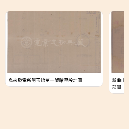
烏來發電所阿玉線第一號暗渠設計圖
新龜山
部圖