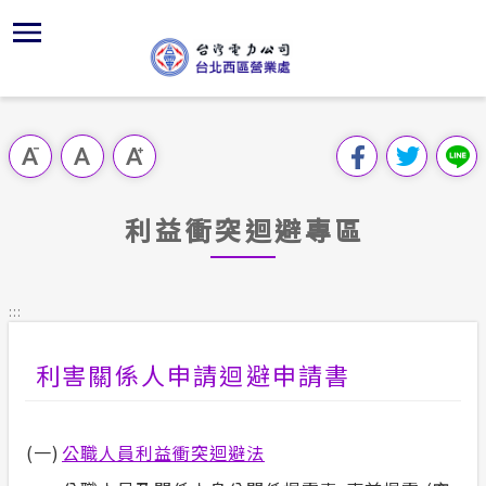
跳
區
為
交
主
對
行
請
到
主
位置
供電時程
問卷調查
組織、職
全國法規
申請手續
用戶陳情
要
首頁
內
沿革及特
志工園地
線上投票
對外關係
電業法
電費繳付
意見信箱
跳過此工具列
容
區處簡介
區
服務轄區
繳費方式
FaceBo
解釋性規
營業規則
電價表
塊
服務據點
利益衝突迴避專區
經營實績
用戶滿意
Youtub
行政指導
營業規則
用電安全
為民服務
地下配電
配電線路
首長信箱
施政計畫
電價表
:::
規章條款
防救災動
預算及決
台灣電力
利害關係人申請迴避申請書
交流園地
約
ISO政策
請願之處
主動公開資訊
(一)
公職人員利益衝突迴避法
供電設備
書面之公
電力生活館