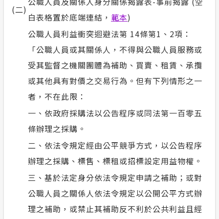
公職人員及關係人身分關係揭露表-事前揭露 (空
(二)
榮耀事蹟
合議制機
白表格置於底端連結，
範本
)
常見問答
公職人員利益衝突迴避法第 14條第1、2項：
風雲人物
支付或接
政府網站資料開放宣告
「公職人員或其關係人，不得與公職人員服務或
利益衝突
受其監督之機關團體為補助、買賣、租賃、承攬
隱私權保護
或其他具有對價之交易行為。但有下列情形之一
小看板
者，不在此限：
一、依政府採購法以公告程序或同法第一百零五
安全性政策
條辦理之採購。
服務消息
二、依法令規定經由公平競爭方式，以公告程序
辦理之採購、標售、標租或招標設定用益物權。
計畫性工作停電公告-這不是電源不足的停
三、基於法定身分依法令規定申請之補助；或對
電
公職人員之關係人依法令規定以公開公平方式辦
理之補助，或禁止其補助反不利於公共利益且經