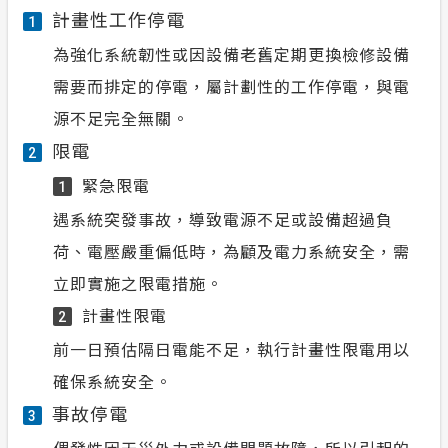
計畫性工作停電
1
為強化系統韌性或因設備老舊定期更換檢修設備
需要而排定的停電，屬計劃性的工作停電，與電
源不足完全無關。
限電
2
緊急限電
1
遇系統突發事故，導致電源不足或設備超過負
荷、電壓嚴重偏低時，為顧及電力系統安全，需
立即實施之限電措施。
計畫性限電
2
前一日預估隔日電能不足，執行計畫性限電用以
確保系統安全。
事故停電
3
偶發性因天災外力或設備問題故障，所以引起的