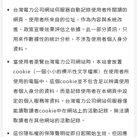
榮耀事蹟
合議制機
台灣電力公司網站伺服器自動記錄使用者所閱讀的
常見問答
網頁、使用者所來自的位址，作為內容與系統改
風雲人物
支付或接
政府網站資料開放宣告
進、政策宣導效果評估之依據。此一部分資訊，只
用來作數據性的統計分析，不涉及使用者個人身分
利益衝突
隱私權保護
資料。
小看板
當使用者瀏覽台灣電力公司網站時，本站會放置
cookie（一個小小的標示性文字檔案）在使用者所
安全性政策
使用的電腦中，這個cookie並不包含足以辨識使用
服務消息
者個人身分的資料，而是記錄使用者在本網頁中設
定的個人服務等資料。台灣電力公司網站伺服器僅
計畫性工作停電公告-這不是電源不足的停
能讀取讀者cookie中在網站上的活動記錄，無法讀
電
取讀者在其他網站的活動記錄。
這份隱私權的保障聲明從即日起開始生效，但因應