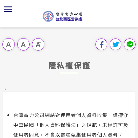
跳
區
為
交
主
對
行
請
到
主
位置
供電時程
問卷調查
組織、職
全國法規
申請手續
用戶陳情
要
首頁
內
沿革及特
志工園地
線上投票
對外關係
電業法
電費繳付
意見信箱
跳過此工具列
容
區處簡介
區
服務轄區
繳費方式
FaceBo
解釋性規
營業規則
電價表
塊
服務據點
隱私權保護
經營實績
用戶滿意
Youtub
行政指導
營業規則
用電安全
為民服務
地下配電
配電線路
首長信箱
施政計畫
電價表
:::
規章條款
防救災動
預算及決
台灣電力
交流園地
約
台灣電力公司網站對使用者個人資料收集，謹遵守
ISO政策
請願之處
主動公開資訊
中華民國「個人資料保護法」之規範，未經許可及
供電設備
書面之公
使用者同意，不會以電腦蒐集使用者個人資料。
電力生活館