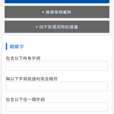
合議制機
政府網站資料開放宣告
搜尋使用範例
支付或接
隱私權保護
找不到資訊時的建議
計畫性工作停電公告-這不是電源不足的停
電
關鍵字
安全性政策
包含以下所有字詞
服務消息
與以下字詞或語句完全相符
包含以下任一個字詞