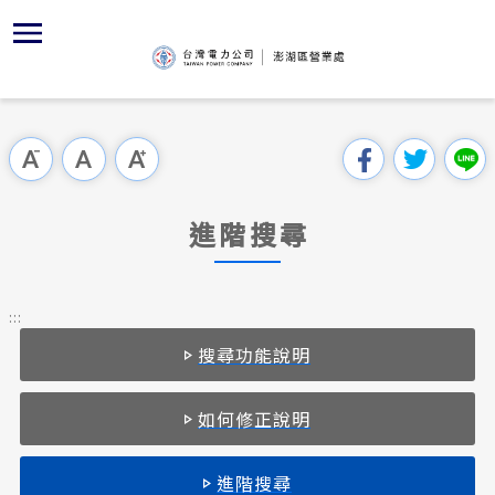
跳
區
為
主
對
行
請
到
主
位置
供電時程
組織、職
全國法規
申請手續
用戶陳情
要
首頁
內
沿革及特
志工園地
對外關係
電業法
電價表
意見信箱
跳過此工具列
容
區處簡介
區
服務轄區
繳費方式
解釋性規
營業規章
電費繳付
塊
服務據點
進階搜尋
經營實績
再生能源
行政指導
營業規章
用電安全
為民服務
地下配電
再生能源
施政計畫
電價表
:::
規章條款
搜尋功能說明
防救災動
配電線路
預算及決
台灣電力
主動公開資訊
約
請願之處
如何修正說明
電力生活館
書面之公
進階搜尋
常見問答