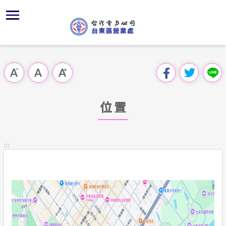
跳
區
沿
為
主
對
行
請
到
主
位置
台東區營
再生能源
組織、職
全國法規
申請手續
用戶陳情
要
首頁
內
服務轄區
本處特色
供電時程
對外關係
電業法
電價表
意見信箱
跳過此工具列
容
區處簡介
區
經營實績
繳費方式
解釋性規
營業規章
電費繳付
塊
服務據點
位置
地下配電
配電線路
行政指導
營業規則
用電安全
為民服務
沿革及特
施政計畫
電價表
:::
規章條款
ISO政策
預算及決
台灣電力
主動公開資訊
約
請願之處
電力生活館
書面之公
常見問答