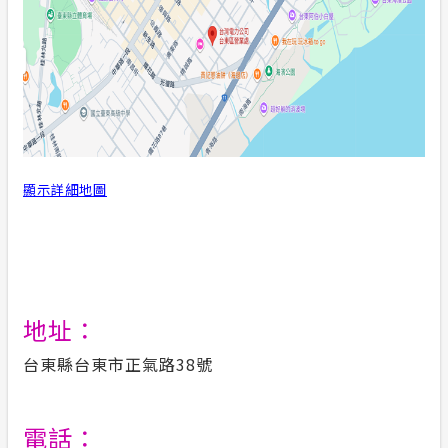
合議制機
政府網站資料開放宣告
支付或接
隱私權保護
計畫性工作停電公告-這不是電源不足的停
電
顯示詳細地圖
服務消息
安全性政策
地址：
台東縣台東市正氣路38號
電話：