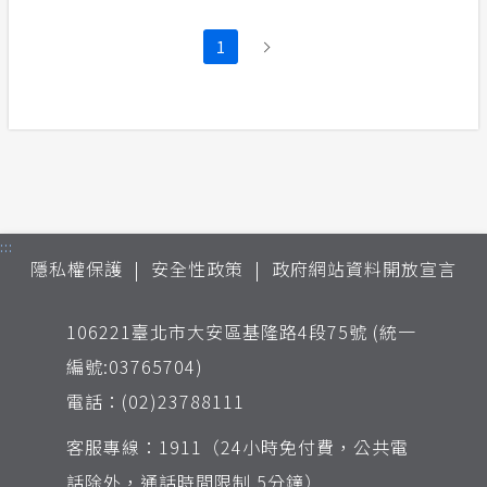
1
:::
隱私權保護
安全性政策
政府網站資料開放宣言
106221臺北市大安區基隆路4段75號 (統一
編號:03765704)
電話：(02)23788111
客服專線：1911（24小時免付費，公共電
話除外，通話時間限制 5分鐘）