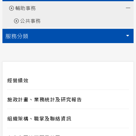
輔助事務
合議制機
隱私權保護
公共事務
政府網站資料開放宣言
服務分類
安全性政策
服務消息
計畫性工作停電公告-這不是電源不足的停
經營績效
電
施政計畫、業務統計及研究報告
組織架構、職掌及聯絡資訊