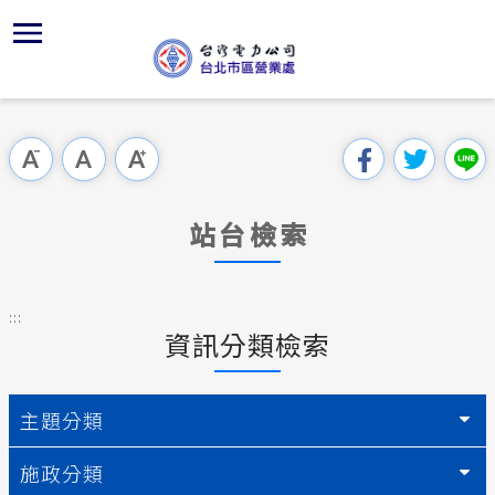
跳
區
經
為
主
對
行
請
到
主
位置
經營績效
供電時程
組織架構
全國法規
申請手續
用戶陳情
要
首頁
內
沿革及特
供電設備
志工園地
對外關係
電業法
電價表
意見信箱
跳過此工具列
容
區處簡介
區
服務轄區
繳費方式
解釋性規
營業規章
電費繳付
塊
服務據點
站台檢索
地下配電
防止民眾
行政指導
營業規章
用電安全
為民服務
防救災動
戶籍資料
施政計畫
線路設置
:::
規章條款
資訊分類檢索
經營實績
配電線路
預算及決
電價表
主動公開資訊
電動車充
請願之處
台灣電力
主題分類
電力生活館
約
書面之公
施政分類
常見問答