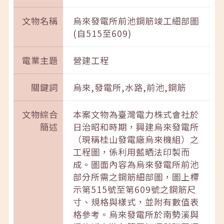
文物名稱
烏來發電所前池鋼筋竣工細部圖
(自515至609)
電業主題
營建工程
關鍵詞
烏來,發電所,水路,前池,鋼筋
文物綜合
本案文物為臺灣電力株式會社於
簡述
日治昭和時期，興建烏來發電所
（現稱桂山發電廠烏來機組）之
工程圖，係利用藍晒法印製而
成。圖面內容為烏來發電所前池
部分所需之鋼筋細部圖，圖上標
示第515號至第609號之鋼筋尺
寸、規格與樣式，並附有數值表
格參考。烏來發電所於南勢溪與