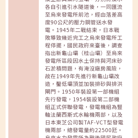
各自引進引水隧道後，一同匯流
至烏來發電所前池，經由落差高
度90公尺的壓力鋼管送水發
電。1945年二戰結束，日本戰
敗導致幾近完工之烏來發電所工
程停擺，國民政府來臺後，調查
指出新龜山壩（桂山壩）至烏來
發電所區段因水土保持與河床砂
石淤積問題，有淹沒廠房風險，
故在1949年先進行新龜山壩改
造，鑿低壩頂並加裝排砂與排洪
閘門。1950年裝設第一部機組
先行發電，1954裝設第二部機
組正式併聯發電，發電機組為豎
軸法蘭西斯式水輪機兩部，以及
日本東芝公司製TAF-VCT型發電
機兩部，總發電量約22500瓩。
烏來水力發電所為戰後國民政府