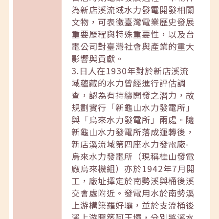
為新店溪流域水力發電開發相關
文物，可表徵臺灣電業歷史發展
重要歷程與特殊重要性，以及台
電公司對臺灣社會與產業的重大
影響與貢獻。
3.日人在1930年對於新店溪流
域蘊藏的水力曾經進行評估調
查，認為有持續開發之潛力，故
規劃實行「新龜山水力發電所」
與「烏來水力發電所」兩處。隨
新龜山水力發電所落成運轉後，
新店溪流域第四座水力發電廠-
烏來水力發電所（現稱桂山發電
廠烏來機組）亦於1942年7月開
工，廠址擇定於南勢溪與桶後溪
交會處附近。發電用水於南勢溪
上游構築羅好壩，並於支流桶後
溪上游興築阿玉壩，分別將溪水