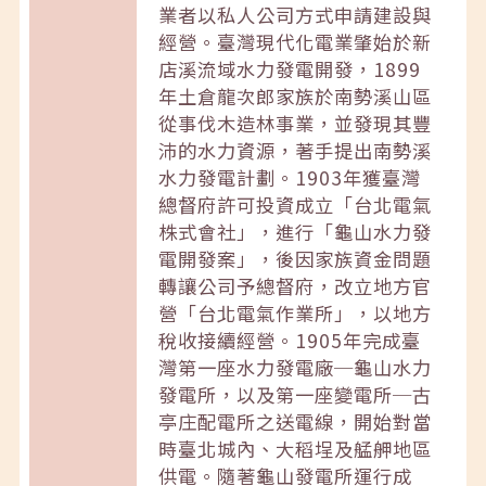
業者以私人公司方式申請建設與
經營。臺灣現代化電業肇始於新
店溪流域水力發電開發，1899
年土倉龍次郎家族於南勢溪山區
從事伐木造林事業，並發現其豐
沛的水力資源，著手提出南勢溪
水力發電計劃。1903年獲臺灣
總督府許可投資成立「台北電氣
株式會社」，進行「龜山水力發
電開發案」，後因家族資金問題
轉讓公司予總督府，改立地方官
營「台北電氣作業所」，以地方
稅收接續經營。1905年完成臺
灣第一座水力發電廠─龜山水力
發電所，以及第一座變電所─古
亭庄配電所之送電線，開始對當
時臺北城內、大稻埕及艋舺地區
供電。隨著龜山發電所運行成