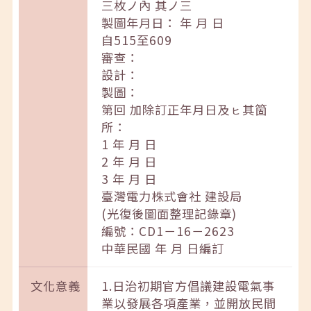
三枚ノ內 其ノ三
製圖年月日： 年 月 日
自515至609
審查：
設計：
製圖：
第回 加除訂正年月日及ㇶ其箇
所：
1 年 月 日
2 年 月 日
3 年 月 日
臺灣電力株式會社 建設局
(光復後圖面整理記錄章)
編號：CD1－16－2623
中華民國 年 月 日編訂
文化意義
1.日治初期官方倡議建設電氣事
業以發展各項產業，並開放民間