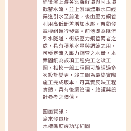
桶後溪上游各築羅好壩與阿玉壩
截蓄水流，並上游壩體取水口經
渠道引水至前池，後由壓力鋼管
利用高低斷差增加水壓，帶動發
電機組進行發電。前池即為匯流
引水隧道，銜接壓力鋼管兩者之
處，具有積蓄水量與調節之用，
可穩定流入壓力鋼管之水量。本
案圖紙為該項工程完工之竣工
圖，相較一般工程圖可能經過多
次設計變更，竣工圖為最終實際
施工完成版本，可真實反映工程
實體，具有後續管理、維護與設
計參考之價值。
圖面資訊：
烏來發電所
水槽鐵筋竣功詳細圖