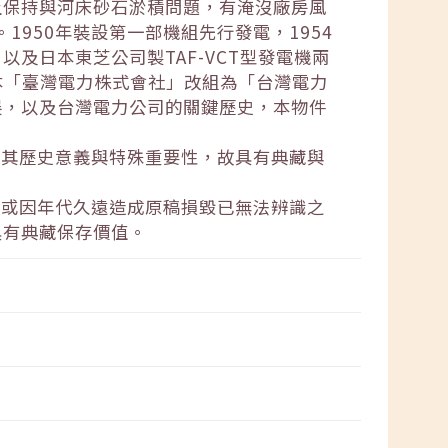
土保持與河床砂石淤積問題，有淹沒廠房風
1950年裝設第一部機組先行發電，1954
及日本東芝公司製TAF-VCT型發電機兩
本「臺灣電力株式會社」改組為「台灣電力
展，以及台灣電力公司的關鍵歷史，本物件
就其歷史意義與特殊重要性，故具有典藏與
失或因年代久遠造成原稿損毀已無法辨識之
具有典藏保存價值。