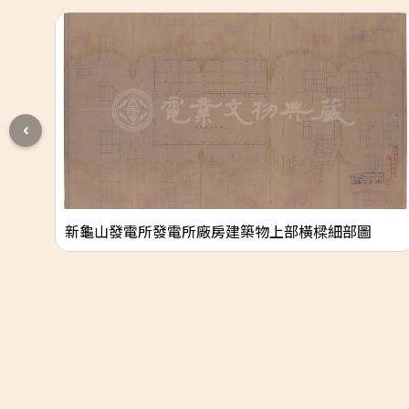
新龜山發電所發電所廠房建築物上部橫樑細部圖