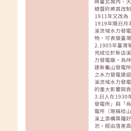
時臺北城內、大
總督府將其改制
1911年又改
1919年隨日
溪流域水力發
物，可表徵臺
2.1905年
完成位於新店
力發電廠。為持
建新龜山發電所
之水力發電建
溪流域水力發
的重大影響與
3.日人在19
發電所」與「烏
電所（現稱桂山
溪上游構築羅
池，經由落差高