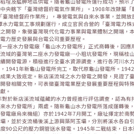
稻埕及艋舺地區供電。隨著龜山發電所運行成功，預示了
中央轄下「臺灣總督府電氣作業所」。1908年改隸屬
為「臺灣總督府作業所」，專營電氣與自來水事業，並開
月潭水力電氣工事規劃運行，成立官民合營的「臺灣電力
電之開發，象徵臺灣現代化電力事業與電業體制之開端，
灣電力歷史發展與台電公司重要歷程。
臺灣第一座水力發電廠「龜山水力發電所」正式商轉後，因應用
溪流域的臺灣第二座水力發電廠─小粗坑發電所，現稱桂
續開發電源，積極進行全臺水資源調查，進行各河川水力
，1941年新龜山發電所完工，取代原龜山發電所。19
設成果大致底定。新店溪流域之水力發電之開發，見證了
電開發相關文物，可表徵臺灣電業歷史發展重要歷程與特
貢獻。
30年對於新店溪流域蘊藏的水力曾經進行評估調查，認為
來水力發電所」兩處。隨新龜山水力發電所落成運轉後，
發電廠烏來機組）亦於1942年7月開工，廠址擇定於南
好壩，並於支流桶後溪上游興築阿玉壩，分別將溪水各自
度90公尺的壓力鋼管送水發電。1945年二戰結束，日