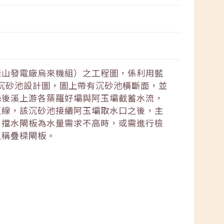
桂山發電廠烏來機組）之工程圖，係利用藍
路沉砂池設計圖，圖上帶有沉砂池橫斷面，並
桶後溪上游各築羅好壩與阿玉壩截蓄水流，
玉線，該沉砂池接續阿玉壩取水口之後，主
。擋水閘板為水量需求不高時，或需進行檢
又稱疊樑閘板。