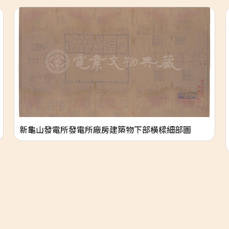
新龜山發電所發電所廠房建築物下部橫樑細部圖