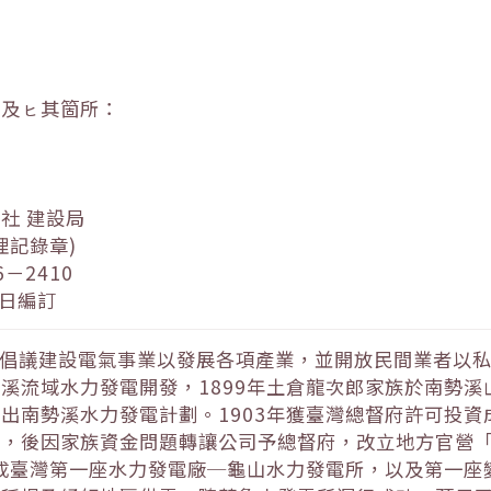
日及ㇶ其箇所：
社 建設局
理記錄章)
－2410
 日編訂
方倡議建設電氣事業以發展各項產業，並開放民間業者以
溪流域水力發電開發，1899年土倉龍次郎家族於南勢
出南勢溪水力發電計劃。1903年獲臺灣總督府許可投
」，後因家族資金問題轉讓公司予總督府，改立地方官營
完成臺灣第一座水力發電廠─龜山水力發電所，以及第一