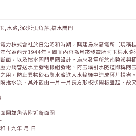
玉,水路,沉砂池,角落,擋水閘門
灣電力株式會社於日治昭和時期，興建烏來發電所（現稱
年代為西元1944年。圖面內容為烏來發電所阿玉線水
橫斷面，以及擋水閘門周圍設計。烏來發電所於南勢溪與
與壓力鋼管送水至發電機組發電，阿玉壩引水隧道即稱阿
石之用，防止異物砂石隨水流進入水輪機中造成葉片損害
於隔擋水流。其外觀由一片一片長方形板狀閘板疊起，故
4
断面圖並角落附近断面圖
一
和十九年 月 日