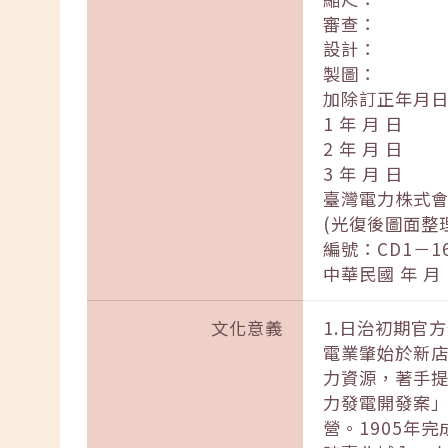
審查：
設計：
製圖：
加除訂正年月
1 年 月 日
2 年 月 日
3 年 月 日
臺灣電力株式會
(光復後圖面整
編號：CD1－16
中華民國 年 月
文化意義
1.日治初期官
電業肇始於新店
力資源，著手提
力發電開發案
營。1905年