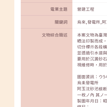
電業主題
營建工程
關鍵詞
烏來,發電所,阿
文物綜合簡述
本案文物為臺
晒法印製而成，
切分標示各段
並透過引水道
要用於沉澱砂
視維修時，用
圖面資訊：ウ5
烏耒發電所
阿玉沈砂池横
一枚ノ內 其ノ
製圖年月日：昭
縮尺：