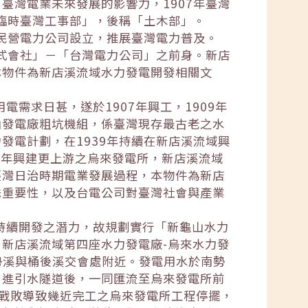
臺灣電業未來發展的影響力，1907年臺灣
「臨時臺灣工事部」，後稱「土木部」。
放民營電力公司設立，推展臺灣電力普及。
株式會社」－「台灣電力公司」之前身。新店
本物件為新店溪流域水力發電開發相關文
電需求日甚，遂於1907年興工，1909年
山發電廠粗坑機組，係臺灣現存最古老之水
發電計劃，在1939年持續在新店溪流域興
42年興建更上游之烏來發電所，新店溪流域
臺灣日治時期電業發展過程，本物件為新店
殊重要性，以及台電公司對臺灣社會與產業
有持續開發之潛力，故規劃實行「新龜山水力
新店溪流域第四座水力發電廠-烏來水力發
勢溪與桶後溪交會處附近。發電用水於南勢
引進引水隧道後，一同匯流至烏來發電所前
本戰敗導致幾近完工之烏來發電所工程停擺，