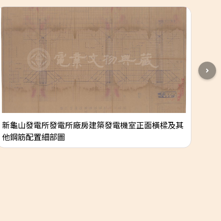
新龜山發電所發電所廠房建築發電機室正面橫樑及其
烏
他鋼筋配置細部圖