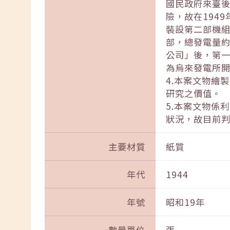
國民政府來臺
險，故在194
裝設第二部機組
部，總發電量約
公司」後，第
為烏來發電所
4.本案文物繪
研究之價值。
5.本案文物係
狀況，故目前
主要材質
紙質
年代
1944
年號
昭和19年
數量單位
張