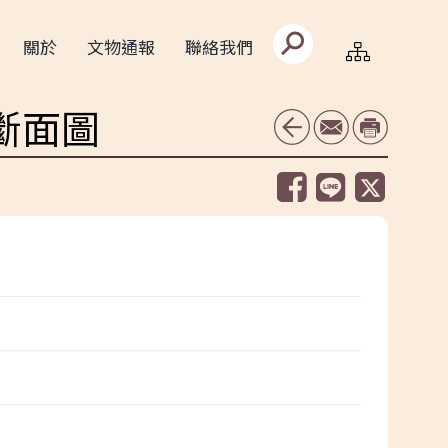
搜
關於
文物通報
聯絡我們
尋
文
字
框
斷面圖