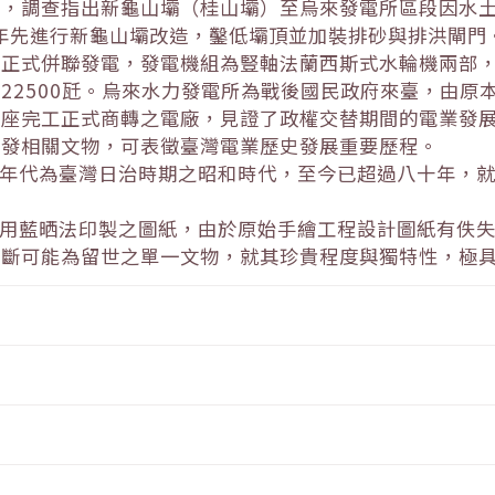
後，調查指出新龜山壩（桂山壩）至烏來發電所區段因水
9年先進行新龜山壩改造，鑿低壩頂並加裝排砂與排洪閘門。
正式併聯發電，發電機組為豎軸法蘭西斯式水輪機兩部，以
22500瓩。烏來水力發電所為戰後國民政府來臺，由原
一座完工正式商轉之電廠，見證了政權交替期間的電業發
開發相關文物，可表徵臺灣電業歷史發展重要歷程。
製年代為臺灣日治時期之昭和時代，至今已超過八十年，
利用藍晒法印製之圖紙，由於原始手繪工程設計圖紙有佚
判斷可能為留世之單一文物，就其珍貴程度與獨特性，極