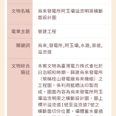
文物名稱
烏來發電所阿玉壩溢流明渠橫斷
面設計圖
電業主題
營建工程
關鍵詞
烏來,發電所,阿玉壩,水路,渠道,
溢流道
文物綜合
本案文物為臺灣電力株式會社於
簡述
日治昭和時期，興建烏來發電所
（現稱桂山發電廠烏來機組）之
工程圖，係利用藍晒法印製而
成。圖面內容為烏來發電所阿玉
壩溢流明渠之橫斷設計圖，圖上
標示溢流道1號至溢流道7號之
橫斷面切分位置。壩體蓄水量過