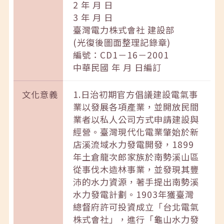
2 年 月 日
3 年 月 日
臺灣電力株式會社 建設部
(光復後圖面整理記錄章)
編號：CD1－16－2001
中華民國 年 月 日編訂
文化意義
1.日治初期官方倡議建設電氣事
業以發展各項產業，並開放民間
業者以私人公司方式申請建設與
經營。臺灣現代化電業肇始於新
店溪流域水力發電開發，1899
年土倉龍次郎家族於南勢溪山區
從事伐木造林事業，並發現其豐
沛的水力資源，著手提出南勢溪
水力發電計劃。1903年獲臺灣
總督府許可投資成立「台北電氣
株式會社」，進行「龜山水力發