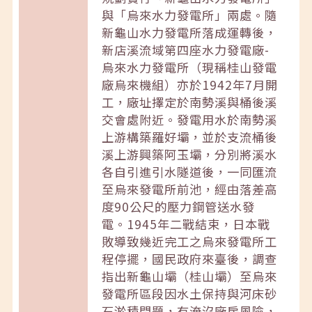
與「烏來水力發電所」兩處。隨
新龜山水力發電所落成運轉後，
新店溪流域第四座水力發電廠-
烏來水力發電所（現稱桂山發電
廠烏來機組）亦於1942年7月開
工，廠址擇定於南勢溪與桶後溪
交會處附近。發電用水於南勢溪
上游構築羅好壩，並於支流桶後
溪上游興築阿玉壩，分別將溪水
各自引進引水隧道後，一同匯流
至烏來發電所前池，經由落差高
度90公尺的壓力鋼管送水發
電。1945年二戰結束，日本戰
敗導致幾近完工之烏來發電所工
程停擺，國民政府來臺後，調查
指出新龜山壩（桂山壩）至烏來
發電所區段因水土保持與河床砂
石淤積問題，有淹沒廠房風險，