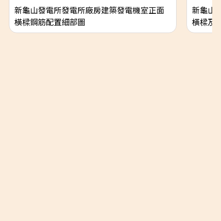
新龜山發電所發電所廠房建築發電機室正面
新龜山
橫樑鋼筋配置細部圖
橫樑及
隱私權政策