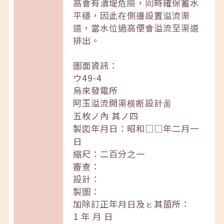
高會有潰堤危險，同時確保蓄水
平穩，因此在側邊設置溢流渠
道，當水位過高便會溢流至渠道
排出。
圖面資訊：
ウ49-4
烏來發電所
阿玉溢流開渠横断設計啚
五枚ノ內 其ノ四
製図年月日：昭和□□年二月一
日
縮尺：二百分之一
審查：
設計：
製圖：
加除訂正年月日及ㇶ其箇所：
1 年 月 日