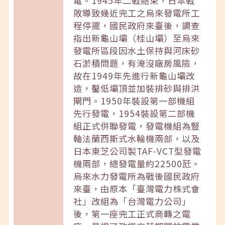
電。1945年二戰結束，日本戰
敗導致幾近完工之烏來發電所工
程停擺，國民政府來臺後，調查
指出新龜山壩（桂山壩）至烏來
發電所區段因水土保持與河床砂
石淤積問題，有淹沒廠房風險，
故在1949年先進行新龜山壩改
造，鑿低壩頂並加裝排砂與排洪
閘門。1950年裝設第一部機組
先行發電，1954裝設第二部機
組正式併聯發電，發電機組為豎
軸法蘭西斯式水輪機兩部，以及
日本東芝公司製TAF-VCT型發電
機兩部，總發電量約22500瓩。
烏來水力發電所為戰後國民政府
來臺，由原本「臺灣電力株式會
社」改組為「台灣電力公司」
後，第一座完工正式商轉之電