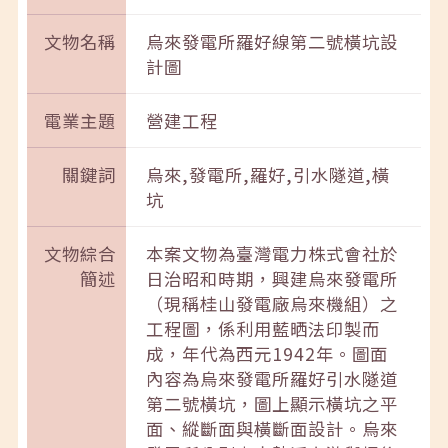
文物名稱
烏來發電所羅好線第二號橫坑設
計圖
電業主題
營建工程
關鍵詞
烏來,發電所,羅好,引水隧道,橫
坑
文物綜合
本案文物為臺灣電力株式會社於
簡述
日治昭和時期，興建烏來發電所
（現稱桂山發電廠烏來機組）之
工程圖，係利用藍晒法印製而
成，年代為西元1942年。圖面
內容為烏來發電所羅好引水隧道
第二號橫坑，圖上顯示橫坑之平
面、縱斷面與橫斷面設計。烏來