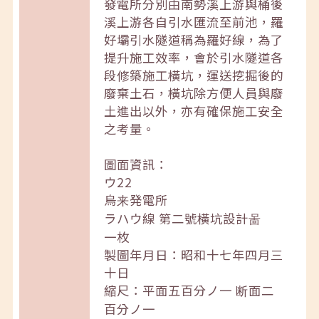
發電所分別由南勢溪上游與桶後
溪上游各自引水匯流至前池，羅
好壩引水隧道稱為羅好線，為了
提升施工效率，會於引水隧道各
段修築施工橫坑，運送挖掘後的
廢棄土石，橫坑除方便人員與廢
土進出以外，亦有確保施工安全
之考量。
圖面資訊：
ウ22
烏来発電所
ラハウ線 第二號橫坑設計啚
一枚
製圖年月日：昭和十七年四月三
十日
縮尺：平面五百分ノ一 断面二
百分ノ一