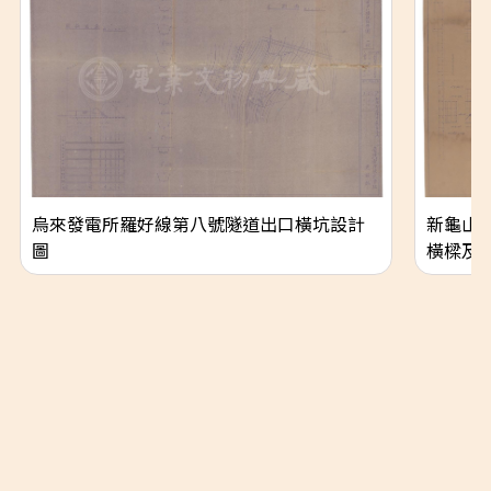
烏來發電所羅好線第八號隧道出口橫坑設計
新龜山
圖
橫樑及