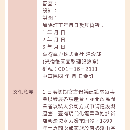
審查：
設計：
製圖：
加除訂正年月日及其箇所：
1 年 月 日
2 年 月 日
3 年 月 日
臺湾電力株式會社 建設部
(光復後圖面整理記錄章)
編號：CD1－16－2111
中華民國 年 月 日編訂
文化意義
1.日治初期官方倡議建設電氣事
業以發展各項產業，並開放民間
業者以私人公司方式申請建設與
經營。臺灣現代化電業肇始於新
店溪流域水力發電開發，1899
年土倉龍次郎家族於南勢溪山區