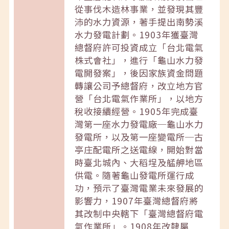
從事伐木造林事業，並發現其豐
沛的水力資源，著手提出南勢溪
水力發電計劃。1903年獲臺灣
總督府許可投資成立「台北電氣
株式會社」，進行「龜山水力發
電開發案」，後因家族資金問題
轉讓公司予總督府，改立地方官
營「台北電氣作業所」，以地方
稅收接續經營。1905年完成臺
灣第一座水力發電廠─龜山水力
發電所，以及第一座變電所─古
亭庄配電所之送電線，開始對當
時臺北城內、大稻埕及艋舺地區
供電。隨著龜山發電所運行成
功，預示了臺灣電業未來發展的
影響力，1907年臺灣總督府將
其改制中央轄下「臺灣總督府電
氣作業所」。1908年改隸屬