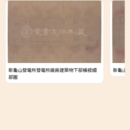
新龜山發電所發電所廠房建築物下部橫樑細
新龜山
部圖