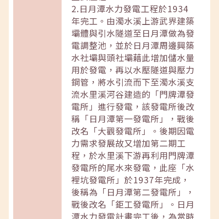
2.日月潭水力發電工程於1934
年完工。由濁水溪上游武界建築
壩體與引水隧道至日月潭做為發
電調整池，並於日月潭周邊興築
水社壩與頭社壩藉此增加儲水量
用於發電，再以水壓隧道與壓力
鋼管，將水引流而下至濁水溪支
流水里溪河谷建造的「門牌潭發
電所」進行發電，該發電所後改
稱「日月潭第一發電所」，戰後
改名「大觀發電所」。後期因電
力需求發展故又增加第二期工
程，於水里溪下游再利用門牌潭
發電所的尾水來發電，此座「水
裡坑發電所」於1937年完成，
後稱為「日月潭第二發電所」，
戰後改名「鉅工發電所」。日月
潭水力發電計畫完工後，為當時