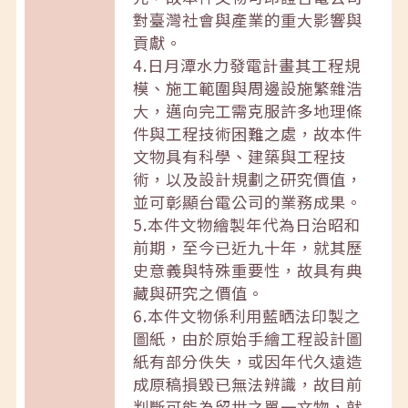
對臺灣社會與產業的重大影響與
貢獻。
4.日月潭水力發電計畫其工程規
模、施工範圍與周邊設施繁雜浩
大，邁向完工需克服許多地理條
件與工程技術困難之處，故本件
文物具有科學、建築與工程技
術，以及設計規劃之研究價值，
並可彰顯台電公司的業務成果。
5.本件文物繪製年代為日治昭和
前期，至今已近九十年，就其歷
史意義與特殊重要性，故具有典
藏與研究之價值。
6.本件文物係利用藍晒法印製之
圖紙，由於原始手繪工程設計圖
紙有部分佚失，或因年代久遠造
成原稿損毀已無法辨識，故目前
判斷可能為留世之單一文物，就