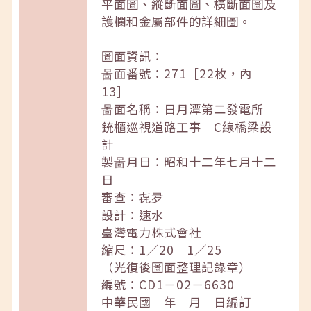
平面圖、縱斷面圖、橫斷面圖及
護欄和金屬部件的詳細圖。
圖面資訊：
啚面番號：271［22枚，內
13］
啚面名稱：日月潭第二發電所
銃櫃巡視道路工事 C線橋梁設
計
製啚月日：昭和十二年七月十二
日
審查：㐂夛
設計：速水
臺灣電力株式會社
縮尺：1／20 1／25
（光復後圖面整理記錄章）
編號：CD1－02－6630
中華民國＿年＿月＿日編訂