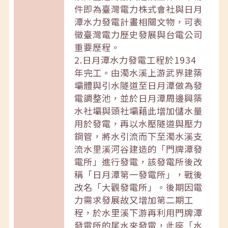
件即為臺灣電力株式會社與日月
潭水力發電計畫相關文物，可表
徵臺灣電力歷史發展與台電公司
重要歷程。
2.日月潭水力發電工程於1934
年完工。由濁水溪上游武界建築
壩體與引水隧道至日月潭做為發
電調整池，並於日月潭周邊興築
水社壩與頭社壩藉此增加儲水量
用於發電，再以水壓隧道與壓力
鋼管，將水引流而下至濁水溪支
流水里溪河谷建造的「門牌潭發
電所」進行發電，該發電所後改
稱「日月潭第一發電所」，戰後
改名「大觀發電所」。後期因電
力需求發展故又增加第二期工
程，於水里溪下游再利用門牌潭
發電所的尾水來發電，此座「水