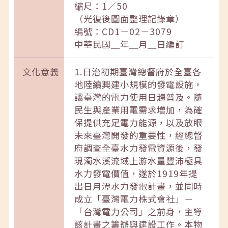
縮尺：1／50
（光復後圖面整理記錄章）
編號：CD1－02－3079
中華民國＿年＿月＿日編訂
文化意義
1.日治初期臺灣總督府於全臺各
地陸續興建小規模的發電設施，
讓臺灣的電力使用日趨普及。隨
民生與產業用電需求增加，為確
保提供充足電力能源，以及放眼
未來臺灣開發的重要性，經總督
府調查全臺水力發電資源後，發
現濁水溪流域上游水量豐沛極具
水力發電價值，遂於1919年提
出日月潭水力發電計畫，並同時
成立「臺灣電力株式會社」－
「台灣電力公司」之前身，主導
該計畫之籌辦與建設工作。本物