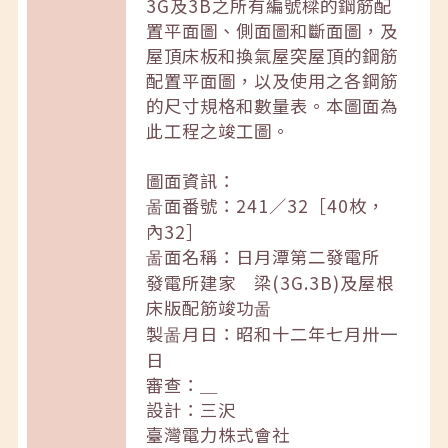
3G及3B之所有編號樑的鋼筋配
置平面圖、側面圖和斷面圖，及
屋頂床板和換氣屋突屋頂的鋼筋
配置平面圖，以及使用之各鋼筋
的尺寸規格和數量表。本圖面為
此工程之竣工圖。
圖面資訊：
啚面番號：241／32［40枚，
內32］
啚面名稱：日月潭第二發電所
發電所建家 梁(3G.3B)及屋根
床版配筋竣功啚
製啚月日：昭和十二年七月卅一
日
審查：＿
設計：三沢
臺灣電力株式會社