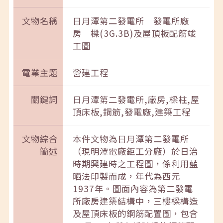
文物名稱
日月潭第二發電所 發電所廠
房 樑(3G.3B)及屋頂板配筋竣
工圖
電業主題
營建工程
關鍵詞
日月潭第二發電所,廠房,樑柱,屋
頂床板,鋼筋,發電廠,建築工程
文物綜合
本件文物為日月潭第二發電所
簡述
（現明潭電廠鉅工分廠）於日治
時期興建時之工程圖，係利用藍
晒法印製而成，年代為西元
1937年。圖面內容為第二發電
所廠房建築結構中，三樓樑構造
及屋頂床板的鋼筋配置圖，包含