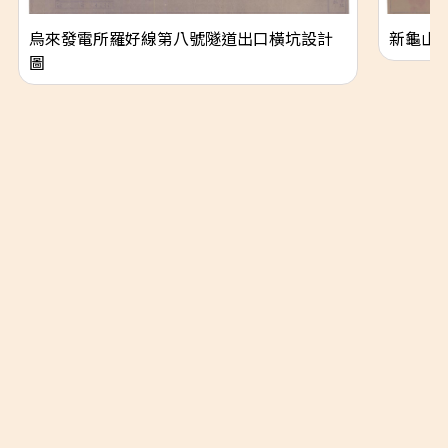
烏來發電所羅好線第八號隧道出口橫坑設計
新龜山
圖
隱私權政策