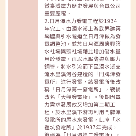
徵臺灣電力歷史發展與台電公司
重要歷程。
2.日月潭水力發電工程於1934
年完工。由濁水溪上游武界建築
壩體與引水隧道至日月潭做為發
電調整池，並於日月潭周邊興築
水社壩與頭社壩藉此增加儲水量
用於發電，再以水壓隧道與壓力
鋼管，將水引流而下至濁水溪支
流水里溪河谷建造的「門牌潭發
電所」進行發電，該發電所後改
稱「日月潭第一發電所」，戰後
改名「大觀發電所」。後期因電
力需求發展故又增加第二期工
程，於水里溪下游再利用門牌潭
發電所的尾水來發電，此座「水
裡坑發電所」於1937年完成，
後稱為「日月潭第二發電所」，