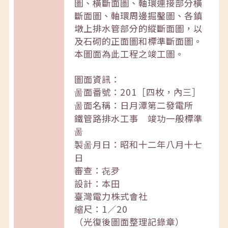
圖、橫斷面圖、軸環連接部分橫
斷面圖、軸環周邊掘鑿圖、各鎮
墩上排水管部分的縱斷面圖，以
及石砌的正面圖和標準斷面圖。
本圖面為此工程之竣工圖。
圖面資訊：
啚面番號：201［四枚，內三］
啚面名稱：日月潭第二發電所
鐵管路排水工事 竣功一般標準
啚
製啚月日：昭和十二年八月十七
日
審查：㐂夛
設計：本田
臺灣電力株式會社
縮尺：1／20
（光復後圖面整理記錄章）