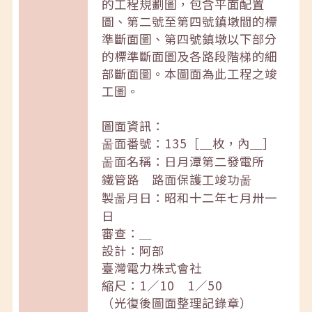
的工程規劃圖，包含平面配置
圖、第二號至第四號鎮墩間的標
準斷面圖、第四號鎮墩以下部分
的標準斷面圖及各路段階梯的細
部斷面圖。本圖面為此工程之竣
工圖。
圖面資訊：
啚面番號：135［＿枚，內＿］
啚面名稱：日月潭第二發電所
鐵管路 路面保護工竣功啚
製啚月日：昭和十二年七月卅一
日
審查：＿
設計：阿部
臺灣電力株式會社
縮尺：1／10 1／50
（光復後圖面整理記錄章）