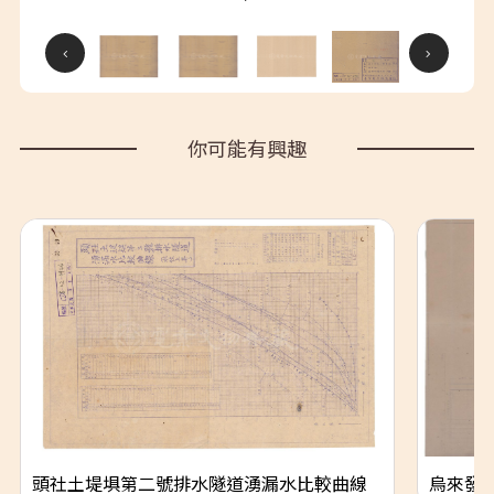
你可能有興趣
頭社土堤埧第二號排水隧道湧漏水比較曲線
烏來發