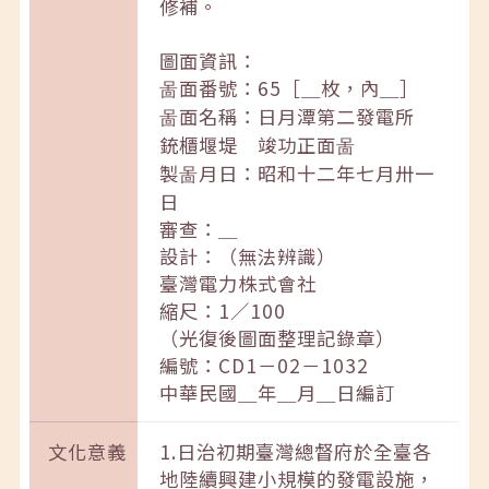
修補。
圖面資訊：
啚面番號：65［＿枚，內＿］
啚面名稱：日月潭第二發電所
銃櫃堰堤 竣功正面啚
製啚月日：昭和十二年七月卅一
日
審查：＿
設計：（無法辨識）
臺灣電力株式會社
縮尺：1／100
（光復後圖面整理記錄章）
編號：CD1－02－1032
中華民國＿年＿月＿日編訂
文化意義
1.日治初期臺灣總督府於全臺各
地陸續興建小規模的發電設施，