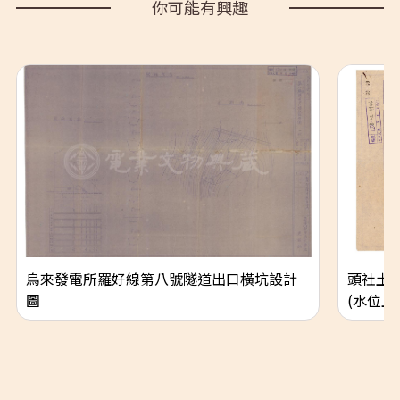
你可能有興趣
烏來發電所羅好線第八號隧道出口橫坑設計
頭社土
圖
(水位上