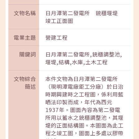
文物名稱
日月潭第二發電所 銃櫃堰堤
竣工正面圖
電業主題
營建工程
關鍵詞
日月潭第二發電所,銃櫃調整池,
堰堤,結構,水庫,土木工程
文物綜合
本件文物為日月潭第二發電所
簡述
（現明潭電廠鉅工分廠）於日治
時期興建時之工程圖，係利用藍
晒法印製而成，年代為西元
1937年。圖面內容為第二發電
所用以蓄水之銃櫃調整池，其堰
堤的正面結構圖。本圖面為此工
程之竣工圖，圖面上多處以膠帶