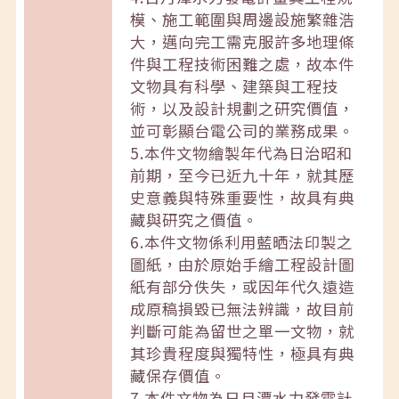
模、施工範圍與周邊設施繁雜浩
大，邁向完工需克服許多地理條
件與工程技術困難之處，故本件
文物具有科學、建築與工程技
術，以及設計規劃之研究價值，
並可彰顯台電公司的業務成果。
5.本件文物繪製年代為日治昭和
前期，至今已近九十年，就其歷
史意義與特殊重要性，故具有典
藏與研究之價值。
6.本件文物係利用藍晒法印製之
圖紙，由於原始手繪工程設計圖
紙有部分佚失，或因年代久遠造
成原稿損毀已無法辨識，故目前
判斷可能為留世之單一文物，就
其珍貴程度與獨特性，極具有典
藏保存價值。
7.本件文物為日月潭水力發電計