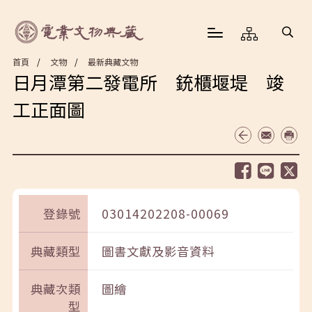
首頁
文物
最新典藏文物
日月潭第二發電所 銃櫃堰堤 竣
工正面圖
登錄號
03014202208-00069
典藏類型
圖書文獻及影音資料
典藏次類
圖繪
型