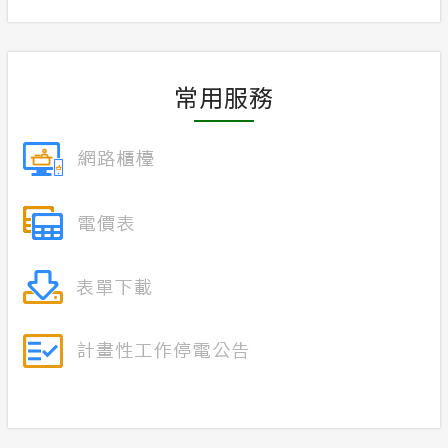
合議制機
常見問答
支付或接
常用服務
政府網站資料開放宣告
隱私權保護
安全性政策
服務消息
計畫性工作停電公告-這不是電源不足的停
電