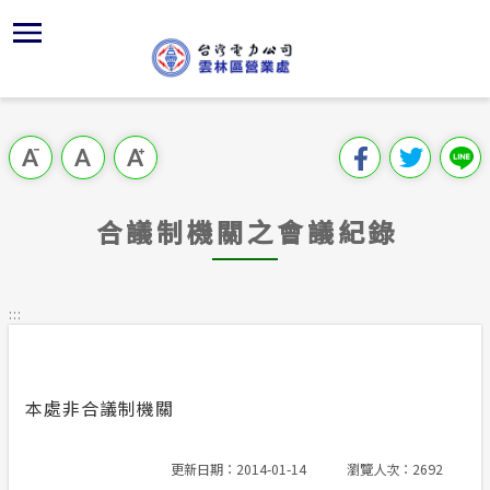
跳
區
為
公
對
行
請
再
各
到
主
位置
供電時程
組織、職
全國法規
申請手續
用戶陳情
本公司規
再生能源
要
首頁
內
沿革及特
繳費方式
對外關係
電業法
電價表
意見信箱
相關法規
再生能源
跳過此工具列
容
區處簡介
區
經營實績
配電線路
解釋性規
營業規則
電費繳付
各項查詢
再生能源
塊
服務據點
合議制機關之會議紀錄
服務轄區
行政指導
營業規則
用電安全
常用表格
為民服務
地下配電
施政計畫
電價表
:::
規章條款
防救災動
預算及決
台灣電力
公開資訊
約
本處非合議制機關
請願之處
電力生活館
書面之公
更新日期：2014-01-14
瀏覽人次：2692
再生能源區