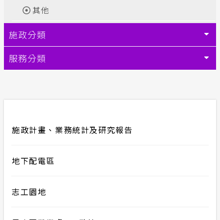
其他
計畫性工作停電公告-這不是電源不足的停
電
施政分類
隱私權保護
服務分類
政府網站資料開放宣告
安全性政策
施政計畫、業務統計及研究報告
服務消息
地下配電區
志工園地