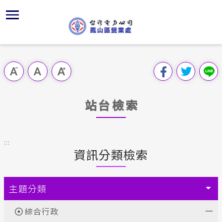
跳
區
為
主
對
行
請
到
主
位置
供電時程
組織、職
全國法規
申請須知
用戶陳情
要
首頁
內
沿革及特
服務白皮
對外關係
電業法
電價表
跳過此工具列
容
區處簡介
區
服務轄區
K書中心
解釋性規
營業規章
電費繳付
塊
服務據點
站台檢索
經營實績
志工園地
行政指導
營業規章
用電安全
為民服務
地下配電
繳費方式
施政計畫
電價表
:::
規章條款
資訊分類檢索
防救災動
配電線路
預算及決
台灣電力
主動公開資訊
約
請願之處
主題分類
電力生活館
合議制機
綜合行政
常見問答