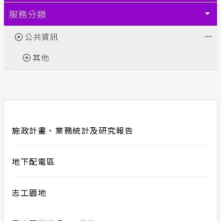
服務分類
計畫性工作停電公告-這不是電源不足的停
電
公共資訊
隱私權保護
其他
政府網站資料開放宣告
安全性政策
施政計畫、業務統計及研究報告
服務消息
地下配電區
志工園地