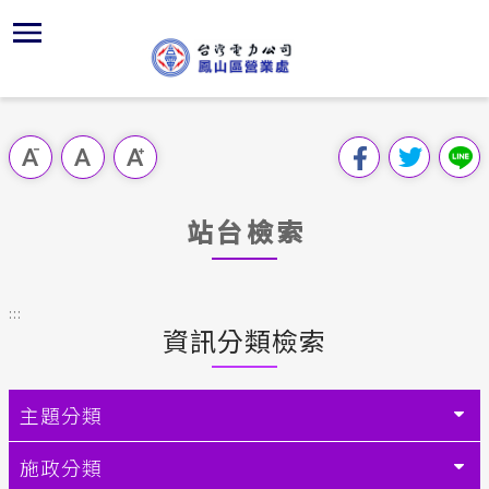
跳
區
為
主
對
行
請
到
主
位置
供電時程
組織、職
全國法規
申請須知
用戶陳情
要
首頁
內
沿革及特
服務白皮
對外關係
電業法
電價表
跳過此工具列
容
區處簡介
區
服務轄區
K書中心
解釋性規
營業規章
電費繳付
塊
服務據點
站台檢索
經營實績
志工園地
行政指導
營業規章
用電安全
為民服務
地下配電
繳費方式
施政計畫
電價表
:::
規章條款
資訊分類檢索
防救災動
配電線路
預算及決
台灣電力
主動公開資訊
約
請願之處
主題分類
電力生活館
合議制機
施政分類
常見問答