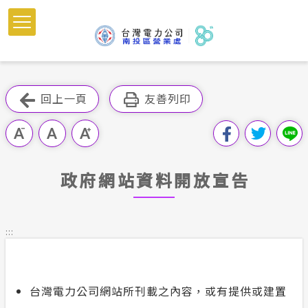
跳
到
主
要
內
跳過此工具列
容
回上一頁
友善列印
區
塊
政府網站資料開放宣告
:::
台灣電力公司網站所刊載之內容，或有提供或建置