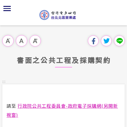
跳
區
為
主
對
行
請
交
到
主
位置
供電時程
組織、職
全國法規
申請手續
用戶陳情
線上投票
要
首頁
內
沿革及特
繳費方式
對外關係
電業法
電價表
意見信箱
問卷調查
跳過此工具列
容
區處簡介
區
服務轄區
北北區處
解釋性規
營業規則
電費繳付
塊
服務據點
書面之公共工程及採購契約
經營實績
配電線路
行政指導
營業規則
用電安全
為民服務
地下配電
施政計畫
電價表
:::
規章條款
預算及決
台灣電力
主動公開資訊
約
請至
行政院公共工程委員會-政府電子採購網(另開新
請願之處
電力生活館
視窗)
書面之公
常見問答