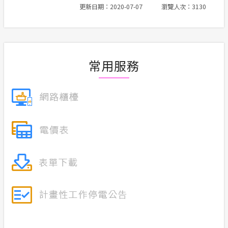
更新日期：2020-07-07
瀏覽人次：3130
合議制機
交流園地
支付或接
安全性政策
常用服務
計畫性工作停電公告-這不是電源不足的停
電
隱私權保護
政府網站資料開放宣告
服務消息