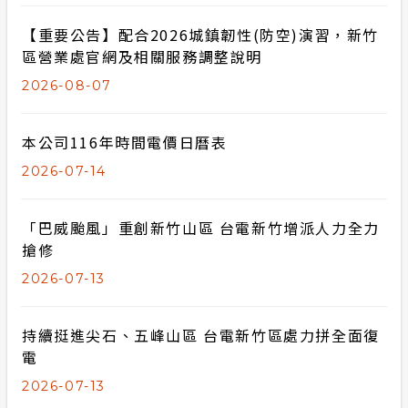
合議制機
【重要公告】配合2026城鎮韌性(防空)演習，新竹
隱私權保護
區營業處官網及相關服務調整說明
支付或接
政府網站資料開放宣告
2026-08-07
計畫性工作停電公告-這不是電源不足的停
本公司116年時間電價日曆表
電
2026-07-14
安全性政策
「巴威颱風」重創新竹山區 台電新竹增派人力全力
服務消息
搶修
2026-07-13
持續挺進尖石、五峰山區 台電新竹區處力拼全面復
電
2026-07-13