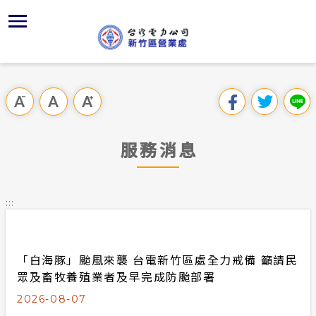
跳
區
為
主
對
行
請
到
主
位置
供電時程
組織、職
全國法規
申請手續
用戶陳情
要
首頁
內
沿革及特
志工園地
對外關係
電業法
電價表
意見信箱
跳過此工具列
容
區處簡介
區
服務轄區
繳費方式
解釋性規
營業規則
電費繳付
塊
服務據點
服務消息
經營實績
配電線路
行政指導
營業規則
用電安全
為民服務
地下配電
施政計畫
電價表
:::
規章條款
防救災動
預算及決
台灣電力
主動公開資訊
約
「白海豚」颱風來襲 台電新竹區處全力戒備 籲請民
請願之處
電力生活館
眾及畜牧養殖業者及早完成防颱部署
書面之公
2026-08-07
常見問答