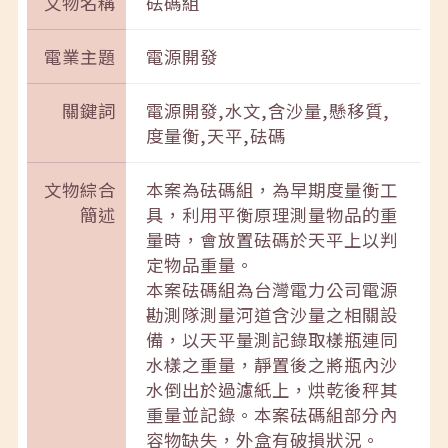
文物名稱
砝碼組
電業主題
電源開發
關鍵詞
電源開發,水文,含沙量,懸移質,
度量衡,天平,砝碼
文物綜合
本案為砝碼組，為早期度量衡工
簡述
具，利用平衡原理測量物品的重
量時，會放置砝碼於天平上以判
定物品重量。
本案砝碼組為台灣電力公司電源
勘測隊測量河道含沙量之相關設
備，以天平量測記錄取樣瓶連同
水樣之重量，靜置後之將瓶內沙
水倒出於過濾紙上，烘乾後秤其
重量並記錄。本案砝碼組部分內
容物缺失，外盒有破損狀況。