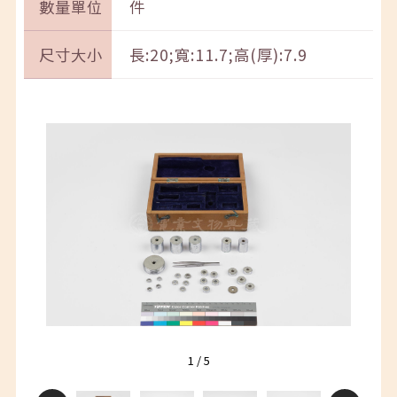
數量單位
件
尺寸大小
長:20;寬:11.7;高(厚):7.9
1
/
5