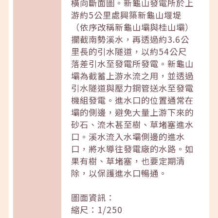
橫向斷面圖。新龜山發電所於上
游約5公里處興築新龜山堰堤
（依序改稱新龜山壩與桂山壩）
攔截南勢溪水，再透過約3.6公
里長的引水隧道，以約54公尺
落差引水至發電所發電。新龜山
壩為截蓄上游水流之用，並透過
引水隧道與壓力鋼管送水至發電
機組發電。進水口的位置通常在
壩的側邊，避免大量上游下來的
砂石、流木甚至樹、草堵塞進水
口。溪水流入水壩側邊的進水
口，將水導往發電廠的水路。如
果有樹、草堵塞，也要定期清
除，以保護進水口暢通。
圖面資訊：
縮尺：1/250