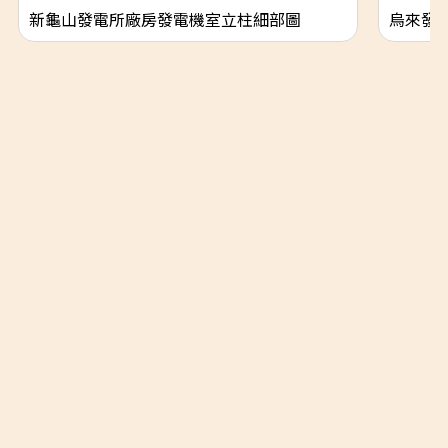
新龜山發電所廠房發電機室立柱細部圖
烏來發
隱私權政策