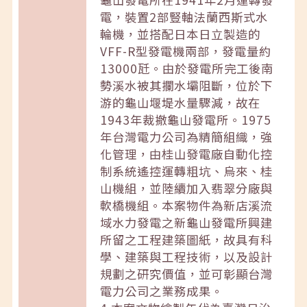
電，裝置2部豎軸法蘭西斯式水
輪機，並搭配日本日立製造的
VFF-R型發電機兩部，發電量約
13000瓩。由於發電所完工後南
勢溪水被其攔水壩阻斷，位於下
游的龜山堰堤水量驟減，故在
1943年裁撤龜山發電所。1975
年台灣電力公司為精簡組織，強
化管理，由桂山發電廠自動化控
制系統遙控運轉粗坑、烏來、桂
山機組，並陸續加入翡翠分廠與
軟橋機組。本案物件為新店溪流
域水力發電之新龜山發電所興建
所留之工程建築圖紙，故具有科
學、建築與工程技術，以及設計
規劃之研究價值，並可彰顯台灣
電力公司之業務成果。