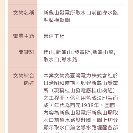
文物名稱
新龜山發電所取水口前面導水路
堀鑿橫斷圖
電業主題
營建工程
關鍵詞
桂山,新龜山,發電所,新龜山壩,
取水口,導水路
文物綜合
本案文物為臺灣電力株式會社於
簡述
日治昭和時期，興建新龜山發電
所（現稱桂山發電廠桂山機組）
之工程圖，係利用藍晒法印製而
成，年代為西元1938年。圖面
內容為新龜山發電所新龜山壩取
水口前導水路設計圖，圖上切分
顯示取水口前之導水路堀鑿各部