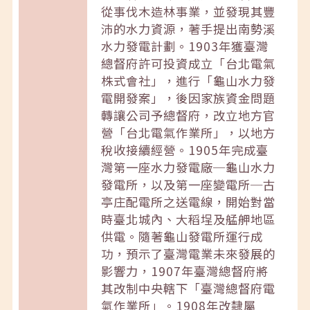
從事伐木造林事業，並發現其豐
沛的水力資源，著手提出南勢溪
水力發電計劃。1903年獲臺灣
總督府許可投資成立「台北電氣
株式會社」，進行「龜山水力發
電開發案」，後因家族資金問題
轉讓公司予總督府，改立地方官
營「台北電氣作業所」，以地方
稅收接續經營。1905年完成臺
灣第一座水力發電廠─龜山水力
發電所，以及第一座變電所─古
亭庄配電所之送電線，開始對當
時臺北城內、大稻埕及艋舺地區
供電。隨著龜山發電所運行成
功，預示了臺灣電業未來發展的
影響力，1907年臺灣總督府將
其改制中央轄下「臺灣總督府電
氣作業所」。1908年改隸屬