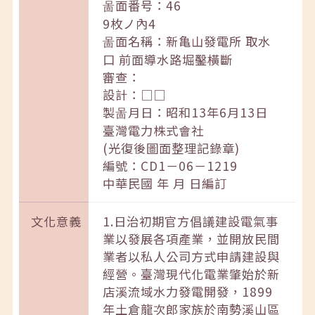
啚面番号：46
9枚ノ內4
啚面名稱：新亀山發電所 取水
口 前面導水路堀鑿橫斷
審查：
設計：□□
製啚月日：昭和13年6月13日
臺灣電力株式會社
(光復後圖面整理記錄章)
編號：CD1－06－1219
中華民國 年 月 日編訂
文化意義
1.日治初期官方倡議建設電氣事
業以發展各項產業，並開放民間
業者以私人公司方式申請建設與
經營。臺灣現代化電業肇始於新
店溪流域水力發電開發，1899
年土倉龍次郎家族於南勢溪山區