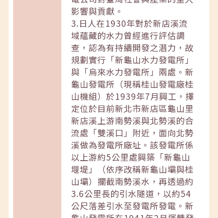
影響與貢獻。
3.日人在1930年對於新店溪流
域蘊藏的水力曾經進行評估調
查，認為有持續開發之潛力，故
規劃實行「新龜山水力發電所」
與「烏來水力發電所」兩處。新
龜山發電所（現稱桂山發電廠桂
山機組）於1939年7月興工，擇
定位於目前新北市新店區龜山里
新店溪上游南勢溪與北勢溪的合
流處「雙溪口」附近，面向北勢
溪做為發電所廠址。該發電所係
以上游約5公里處興築「新龜山
堰堤」（依序改稱新龜山壩與桂
山壩）攔截南勢溪水，再透過約
3.6公里長的引水隧道，以約54
公尺落差引水至發電所發電。新
龜山發電所在1941年2月運轉發