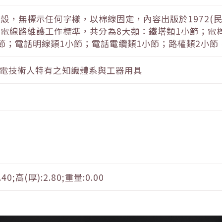
殼，無標示任何字樣，以棉線固定，內容出版於1972(民6
電線路維護工作標準，共分為8大類：鐵塔類1小節；電桿
節；電話明線類1小節；電話電纜類1小節；路權類2小
台電技術人特有之知識體系與工器用具
.40;高(厚):2.80;重量:0.00