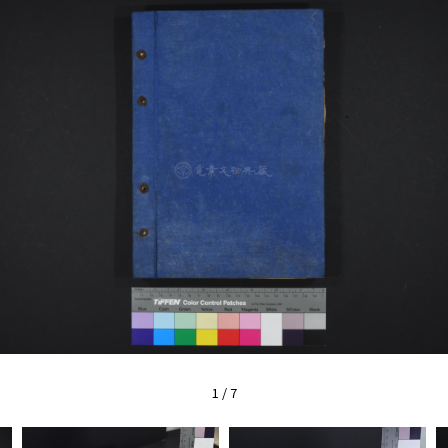
1
/
7