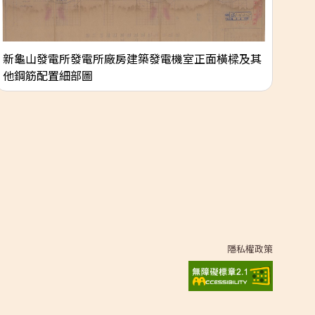
新龜山發電所發電所廠房建築發電機室正面橫樑及其
民
他鋼筋配置細部圖
隱私權政策