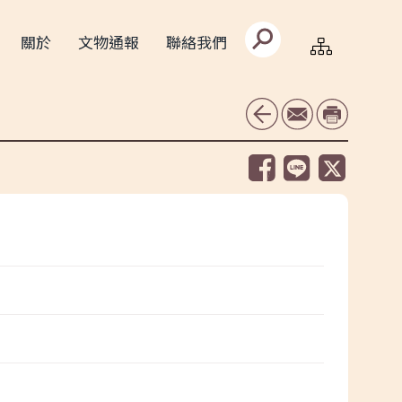
搜
關於
文物通報
聯絡我們
尋
文
字
框