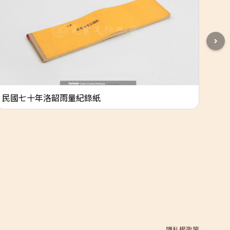
民國七十年洛韶雨量紀錄紙
烏
隱私權政策