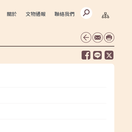
搜
關於
文物通報
聯絡我們
尋
文
字
框