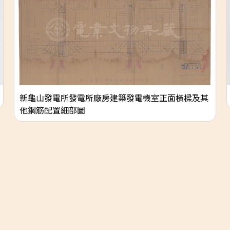
新龜山發電所發電所廠房建築發電機室正面橫樑及其
他鋼筋配置細部圖