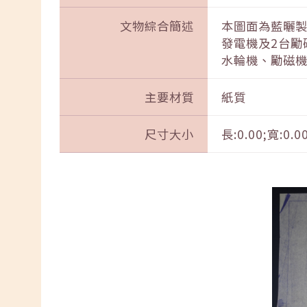
文物綜合簡述
本圖面為藍曬製
發電機及2台勵
水輪機、勵磁
主要材質
紙質
尺寸大小
長:0.00;寬:0.0