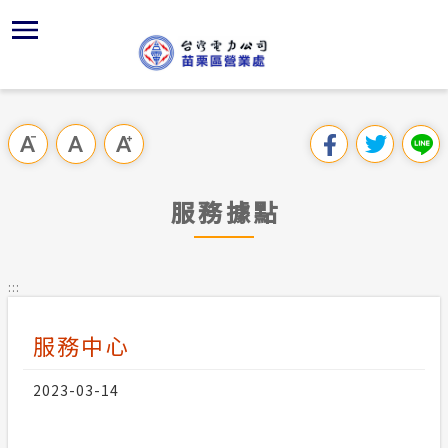
跳
區
為
主
對
行
請
交
到
主
位置
創新加值
組織、職
全國法規
申請手續
用戶陳情
問卷調查
要
首頁
內
沿革及特
服務白皮
對外關係
電業法
電價表
意見信箱
線上投票
跳過此工具列
容
區處簡介
區
服務區
供電時程
解釋性規
營業規則
電費繳付
Youtub
塊
服務據點
服務據點
經營實績
志工園地
行政指導
營業規則
用電安全
為民服務
防救災動
繳費方式
施政計畫
電價表
:::
規章條款
地下配電
社區節電
預算及決
台灣電力
服務中心
主動公開資訊
約
績優事項
參觀能源
請願之處
電力生活館
2023-03-14
服務願景
敦親睦鄰
書面之公
常見問答